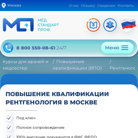
Москва
О нас
Отзывы
Сведения
Контакты
Меню
8 800 550-08-61
24/7
Курсы для врачей и
Повышение
медсестер
квалификации (ВПО)
Рентгеноло
ПОВЫШЕНИЕ КВАЛИФИКАЦИИ
РЕНТГЕНОЛОГИЯ В МОСКВЕ
Под ключ
Полное сопровождение
100% внесение документов в ФИС ФРДО