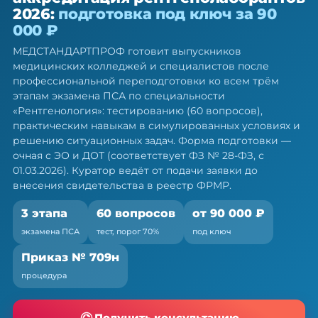
аккредитация
2026:
подготовка под ключ за 90
рентгенолаборантов —
000 ₽
подготовка под ключ
МЕДСТАНДАРТПРОФ готовит выпускников
Готовим ко всем трём этапам экзамена ПСА: тест,
медицинских колледжей и специалистов после
симуляция, ситуационные задачи
профессиональной переподготовки ко всем трём
этапам экзамена ПСА по специальности
«Рентгенология»: тестированию (60 вопросов),
практическим навыкам в симулированных условиях и
решению ситуационных задач. Форма подготовки —
очная с ЭО и ДОТ (соответствует ФЗ № 28-ФЗ, с
01.03.2026). Куратор ведёт от подачи заявки до
внесения свидетельства в реестр ФРМР.
3 этапа
60 вопросов
от 90 000 ₽
экзамена ПСА
тест, порог 70%
под ключ
Приказ № 709н
процедура
Получить консультацию