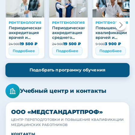
РЕНТГЕНОЛОГИЯ
РЕНТГЕНОЛОГИЯ
РЕНТГЕНОЛОГИЯ
Периодическая
Периодическая
Повышение
аккредитация
аккредитация
квалификации
врачей и
среднего
врачей и
медицинских
медицинского
медицинских
19 500 ₽
19 500 ₽
3 900 ₽
24 900
24 900
9 900
работников
персонала
работников
Подробнее
Подробнее
Подробнее
Подобрать программу обучения
Учебный центр и контакты
ООО «МЕДСТАНДАРТПРОФ»
ЦЕНТР ПЕРЕПОДГОТОВКИ И ПОВЫШЕНИЯ КВАЛИФИКАЦИИ
МЕДИЦИНСКИХ РАБОТНИКОВ
МЕДСТАНДАРТПРОФ
МЕДСТАНДАРТПРОФ
МЕДСТАНДАРТПРОФ
КОНТАКТЫ