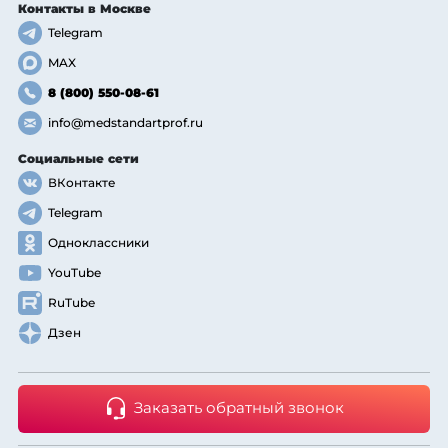
Контакты
в Москве
Telegram
MAX
8 (800) 550-08-61
info@medstandartprof.ru
Социальные сети
ВКонтакте
Telegram
Одноклассники
YouTube
RuTube
Дзен
Заказать обратный звонок