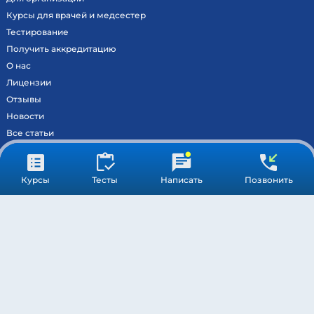
Курсы для врачей и медсестер
Тестирование
Получить аккредитацию
О нас
Лицензии
Отзывы
Новости
Все статьи
Контакты
Вход на образовательный портал
Курсы
Тесты
Написать
Позвонить
Сведения
Результаты аккредитации
МОСКВА ©
МЕДСТАНДАРТПРОФ
– ВСЕ ПРАВА ЗАЩИЩЕНЫ
ПОДДЕРЖКА
ОБРАБОТКА ПЕРСОНАЛЬНЫХ ДАННЫХ
ПУБЛИЧНАЯ ОФЕРТА