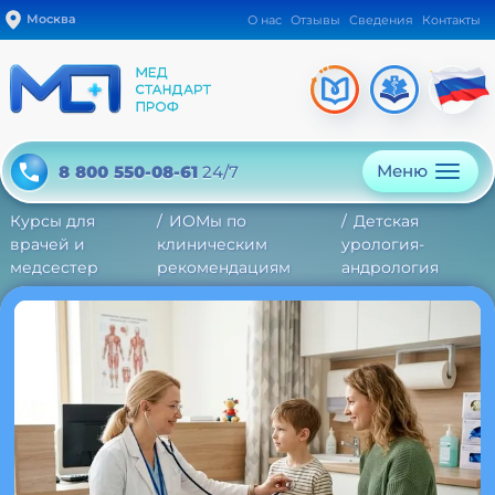
Москва
О нас
Отзывы
Сведения
Контакты
Меню
8 800 550-08-61
24/7
Курсы для
ИОМы по
Детская
врачей и
клиническим
урология-
медсестер
рекомендациям
андрология