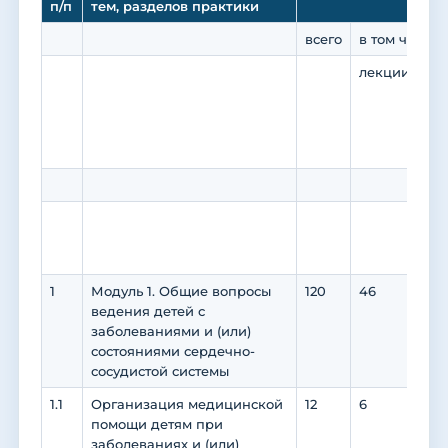
п/п
тем, разделов практики
всего
в том числе
лекции
за
(с
пр
ко
за
вс
1
Модуль 1. Общие вопросы
120
46
72
ведения детей с
заболеваниями и (или)
состояниями сердечно-
сосудистой системы
1.1
Организация медицинской
12
6
6
помощи детям при
заболеваниях и (или)