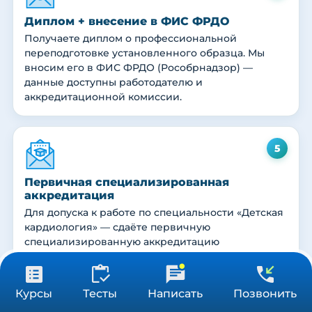
Диплом + внесение в ФИС ФРДО
Получаете диплом о профессиональной
переподготовке установленного образца. Мы
вносим его в ФИС ФРДО (Рособрнадзор) —
данные доступны работодателю и
аккредитационной комиссии.
5
Первичная специализированная
аккредитация
Для допуска к работе по специальности «Детская
кардиология» — сдаёте первичную
специализированную аккредитацию
(тестирование + практические навыки +
ситуационные задачи). Куратор помогает
31 900 ₽
подготовиться.
Получить консультацию
Курсы
Тесты
Написать
Позвонить
576 ч