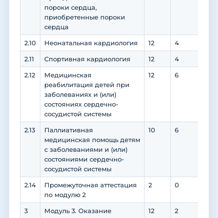
пороки сердца,
приобретенные пороки
сердца
2.10
Неонатальная кардиология
12
4
8
2.11
Спортивная кардиология
12
4
8
2.12
Медицинская
12
6
6
реабилитация детей при
заболеваниях и (или)
состояниях сердечно-
сосудистой системы
2.13
Паллиативная
10
6
4
медицинская помощь детям
с заболеваниями и (или)
состояниями сердечно-
сосудистой системы
2.14
Промежуточная аттестация
2
0
0
по модулю 2
3
Модуль 3. Оказание
12
2
8