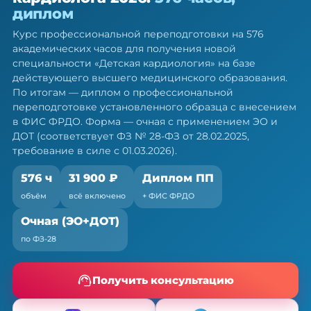
кардиолога — ПП, 576 ч
диплом
Диплом о профессиональной переподготовке.
Курс профессиональной переподготовки на 576
Очная форма с ЭО и ДОТ, без отрыва от работы
академических часов для получения новой
специальности «Детская кардиология» на базе
действующего высшего медицинского образования.
По итогам — диплом о профессиональной
переподготовке установленного образца с внесением
в ФИС ФРДО. Форма — очная с применением ЭО и
ДОТ (соответствует ФЗ № 28-ФЗ от 28.02.2025,
требование в силе с 01.03.2026).
576 ч
31 900 ₽
Диплом ПП
объём
всё включено
+ ФИС ФРДО
Очная (ЭО+ДОТ)
по ФЗ-28
Получить консультацию