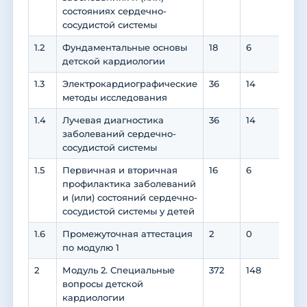
состояниях сердечно-
сосудистой системы
1.2
Фундаментальные основы
18
6
12
детской кардиологии
1.3
Электрокардиографические
36
14
22
методы исследования
1.4
Лучевая диагностика
36
14
22
заболеваний сердечно-
сосудистой системы
1.5
Первичная и вторичная
16
6
10
профилактика заболеваний
и (или) состояний сердечно-
сосудистой системы у детей
1.6
Промежуточная аттестация
2
0
0
по модулю 1
2
Модуль 2. Специальные
372
148
222
вопросы детской
кардиологии