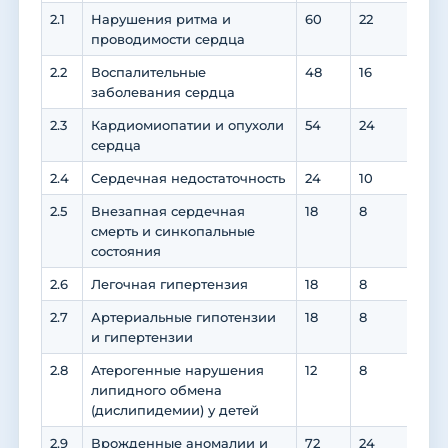
2.1
Нарушения ритма и
60
22
38
проводимости сердца
2.2
Воспалительные
48
16
32
заболевания сердца
2.3
Кардиомиопатии и опухоли
54
24
30
сердца
2.4
Сердечная недостаточность
24
10
14
2.5
Внезапная сердечная
18
8
10
смерть и синкопальные
состояния
2.6
Легочная гипертензия
18
8
10
2.7
Артериальные гипотензии
18
8
10
и гипертензии
2.8
Атерогенные нарушения
12
8
4
липидного обмена
(дислипидемии) у детей
2.9
Врожденные аномалии и
72
24
48