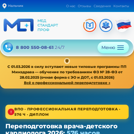
Нальчик
О нас
Отзывы
Сведения
Контакты
Меню
8 800 550-08-61
24/7
С 01.03.2026 в силу вступают новые типовые программы ПП
Минздрава — обучение по требованиям ФЗ № 28-ФЗ от
28.02.2025 (очная форма с ЭО и ДОТ, с 01.03.2026)
Всё о профессиональной переподготовке →
1/4
ВПО · ПРОФЕССИОНАЛЬНАЯ ПЕРЕПОДГОТОВКА ·
576 Ч · ДИПЛОМ
ВПО · новая типовая программа ПП с 01.03.2026
Переподготовка врача-детского
Переподготовка врача-детского
кардиолога 2026:
576 часов,