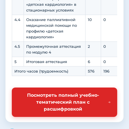
«детская кардиология» в
стационарных условиях
4.4
Оказание паллиативной
10
0
0
медицинской помощи по
профилю «детская
кардиология»
4.5
Промежуточная аттестация
2
0
0
по модулю 4
5
Итоговая аттестация
6
0
0
Итого часов (трудоемкость)
576
196
30
Посмотреть полный учебно-
тематический план с
расшифровкой