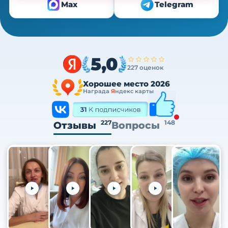
Max
Telegram
5,0
227 оценок
Хорошее место 2026
Награда
Я
ндекс карты
227
148
Отзывы
Вопросы