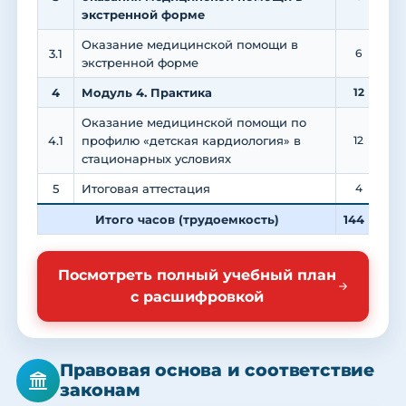
экстренной форме
Оказание медицинской помощи в
3.1
6
экстренной форме
4
Модуль 4. Практика
12
Оказание медицинской помощи по
4.1
профилю «детская кардиология» в
12
стационарных условиях
5
Итоговая аттестация
4
Итого часов (трудоемкость)
144
7
Посмотреть полный учебный план
с расшифровкой
Правовая основа и соответствие
законам