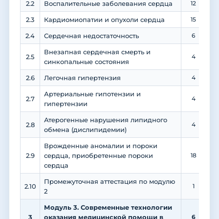
2.2
Воспалительные заболевания сердца
12
2.3
Кардиомиопатии и опухоли сердца
15
2.4
Сердечная недостаточность
6
Внезапная сердечная смерть и
2.5
4
синкопальные состояния
2.6
Легочная гипертензия
4
Артериальные гипотензии и
2.7
4
гипертензии
Атерогенные нарушения липидного
2.8
4
обмена (дислипидемии)
Врожденные аномалии и пороки
2.9
сердца, приобретенные пороки
18
1
сердца
Промежуточная аттестация по модулю
2.10
1
2
Модуль 3. Современные технологии
3
оказания медицинской помощи в
6