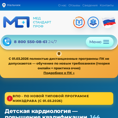
Нальчик
О нас
Отзывы
Сведения
Контакты
Меню
8 800 550-08-61
24/7
С 01.03.2026 полностью дистанционные программы ПК не
допускаются — обучение по новым требованиям (теория
онлайн + практика очно)
Подробнее о ПК →
1/4
ВПО · ПО НОВОЙ ТИПОВОЙ ПРОГРАММЕ
МИНЗДРАВА (С 01.03.2026)
Высшее звено · новая типовая программа
Детская кардиология —
Детская кардиология — ПК,
повышение квалификации,
144