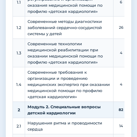
1.1
6
оказания медицинской помощи по
профилю «детская кардиология»
Современные методы диагностики
1.2
заболеваний сердечно-сосудистой
26
1
системы у детей
Современные технологии
медицинской реабилитации при
1.3
4
оказании медицинской помощи по
профилю «детская кардиология»
Современные требования к
организации и проведению
1.4
медицинских экспертиз при оказании
4
медицинской помощи по профилю
«детская кардиология»
Модуль 2. Специальные вопросы
2
82
4
детской кардиологии
Нарушения ритма и проводимости
2.1
14
сердца