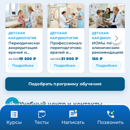
ДЕТСКАЯ
ДЕТСКАЯ
ДЕТСКАЯ
КАРДИОЛОГИЯ
КАРДИОЛОГИЯ
КАРДИОЛОГИЯ
Периодическая
Профессиональная
ИОМы по
аккредитация
переподготовка
клиническим
врачей и
врачей и
рекомендациям
медицинских
медицинских
19 500 ₽
31 900 ₽
150 ₽
24 900
40 000
работников
работников
Подробнее
Подробнее
Подробнее
Подобрать программу обучения
Учебный центр и контакты
от 3 900 ₽
Получить консультацию
Курсы
Тесты
Написать
Позвонить
ООО «МЕДСТАНДАРТПРОФ»
36/72/144 ч