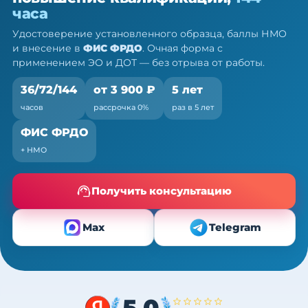
36/72/144 ч
часа
Очно (практика) + теория онлайн, без отрыва от
Удостоверение установленного образца, баллы НМО
работы
и внесение в
ФИС ФРДО
. Очная форма с
применением ЭО и ДОТ — без отрыва от работы.
36/72/144
от 3 900 ₽
5 лет
часов
рассрочка 0%
раз в 5 лет
ФИС ФРДО
+ НМО
Получить консультацию
Max
Telegram
5,0