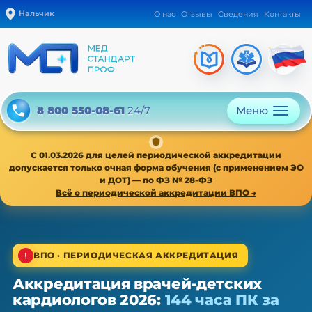
Нальчик
О нас
Отзывы
Сведения
Контакты
Меню
8 800 550-08-61
24/7
С 01.03.2026 для целей периодической аккредитации
допускается только очная форма обучения (с применением ЭО
и ДОТ) — по ФЗ № 28-ФЗ
Всё о периодической аккредитации ВПО →
1/4
ВПО · ПЕРИОДИЧЕСКАЯ АККРЕДИТАЦИЯ
Аккредитация врачей-детских
ВПО · периодическая аккредитация · 1 раз в 5 лет
кардиологов 2026:
144 часа ПК за
Аккредитация врачей-детских