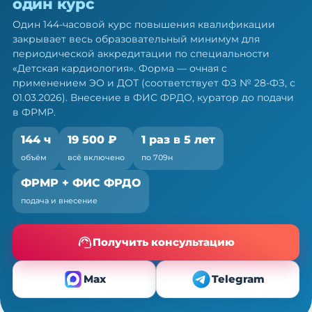
один курс
кардиологов: 144 ч ПК за один
курс
Один 144-часовой курс повышения квалификации
закрывает весь образовательный минимум для
Один курс закрывает весь минимум портфолио
периодической аккредитации по специальности
— по 709н и ФЗ № 28-ФЗ
«Детская кардиология». Форма — очная с
применением ЭО и ДОТ (соответствует ФЗ № 28-ФЗ, с
01.03.2026). Внесение в ФИС ФРДО, куратор до подачи
в ФРМР.
144 ч
19 500 ₽
1 раз в 5 лет
объём
всё включено
по 709н
ФРМР + ФИС ФРДО
подача и внесение
Получить консультацию
Max
Telegram