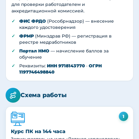
для проверки работодателем и
аккредитационной комиссией.
ФИС ФРДО
(Рособрнадзор) — внесение
каждого удостоверения
ФРМР
(Минздрав РФ) — регистрация в
реестре медработников
Портал НМО
— начисление баллов за
обучение
Реквизиты:
ИНН 9718143770
·
ОГРН
1197746498840
Схема работы
1
Курс ПК на 144 часа