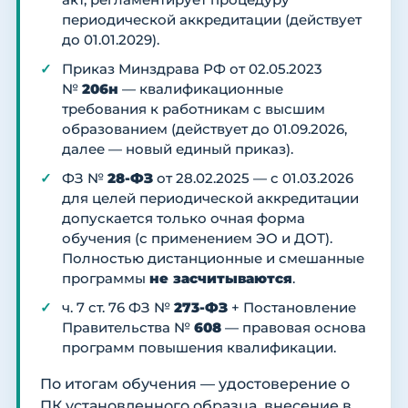
акт, регламентирует процедуру
периодической аккредитации (действует
до 01.01.2029).
Приказ Минздрава РФ от 02.05.2023
№
206н
— квалификационные
требования к работникам с высшим
образованием (действует до 01.09.2026,
далее — новый единый приказ).
ФЗ №
28-ФЗ
от 28.02.2025 — с 01.03.2026
для целей периодической аккредитации
допускается только очная форма
обучения (с применением ЭО и ДОТ).
Полностью дистанционные и смешанные
программы
не засчитываются
.
ч. 7 ст. 76 ФЗ №
273-ФЗ
+ Постановление
Правительства №
608
— правовая основа
программ повышения квалификации.
По итогам обучения — удостоверение о
ПК установленного образца, внесение в