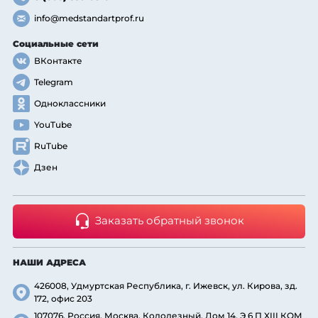
info@medstandartprof.ru
Социальные сети
ВКонтакте
Telegram
Одноклассники
YouTube
RuTube
Дзен
Заказать обратный звонок
НАШИ АДРЕСА
426008, Удмуртская Республика, г. Ижевск, ул. Кирова, зд.
172, офис 203
107076, Россия, Москва, Колодезный, Дом 14, Э 6 П XIII КОМ