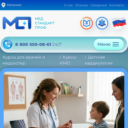
Нальчик
О нас
Отзывы
Сведения
Контакты
Меню
8 800 550-08-61
24/7
Курсы для врачей и
Курсы
Детская
медсестер
НМО
кардиология