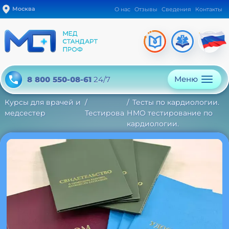
Москва
О нас
Отзывы
Сведения
Контакты
Меню
8 800 550-08-61
24/7
Курсы для врачей и
Тесты по кардиологии.
медсестер
Тестирование
НМО тестирование по
кардиологии.