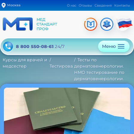
Москва
О нас
Отзывы
Сведения
Контакты
Меню
8 800 550-08-61
24/7
Курсы для врачей и
Тесты по
медсестер
Тестирование
дерматовенерологии.
НМО тестирование по
дерматовенерологии.