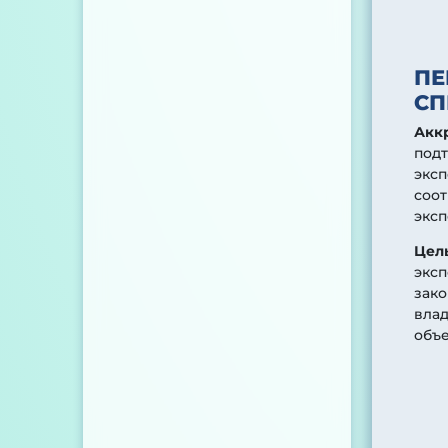
ПЕ
СП
Акк
под
эксп
соот
эксп
Цел
эксп
зако
вла
объе