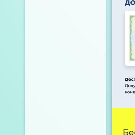
Д
Дос
Док
конв
Бе