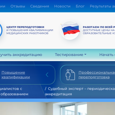
зии
Отзывы
Сведения
Новости
Блог
Результаты 
ЦЕНТР ПЕРЕПОДГОТОВКИ
РАБОТАЕМ ПО ВСЕЙ 
И ПОВЫШЕНИЯ КВАЛИФИКАЦИИ
ДОСТУПНЫЕ ЦЕНЫ НА
МЕДИЦИНСКИХ РАБОТНИКОВ
ОБРАЗОВАТЕЛЬНЫЕ К
учить аккредитацию
Тестирование
Начать
Повышение
Профессиональна
квалификации
переподготовка
циалистов с
Судебный эксперт – периодическа
 образованием
аккредитация