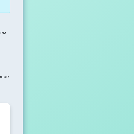
яем
овое