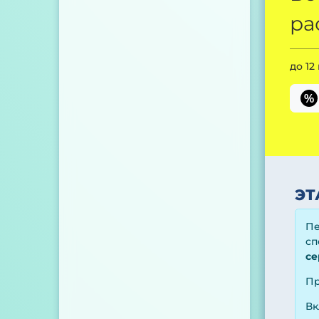
ра
до 12
%
ЭТ
Пе
сп
се
Пр
Вк