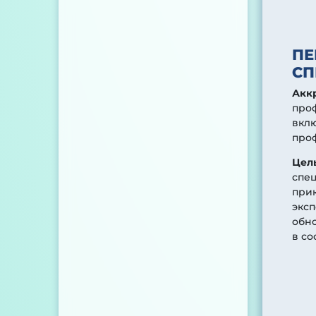
ПЕ
СП
Акк
про
вклю
про
Цел
спе
прик
эксп
обн
в со