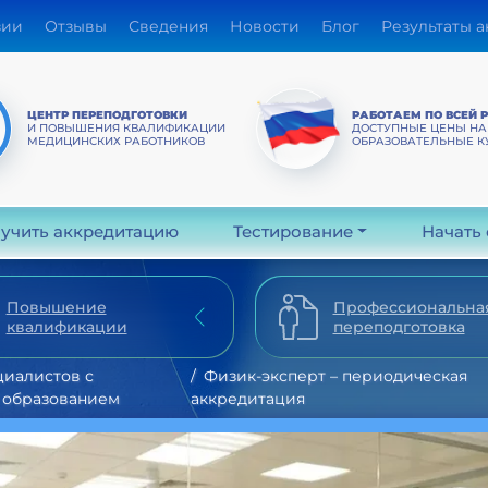
зии
Отзывы
Сведения
Новости
Блог
Результаты 
ЦЕНТР ПЕРЕПОДГОТОВКИ
РАБОТАЕМ ПО ВСЕЙ 
И ПОВЫШЕНИЯ КВАЛИФИКАЦИИ
ДОСТУПНЫЕ ЦЕНЫ НА
МЕДИЦИНСКИХ РАБОТНИКОВ
ОБРАЗОВАТЕЛЬНЫЕ К
учить аккредитацию
Тестирование
Начать
Повышение
Профессиональна
квалификации
переподготовка
циалистов с
Физик-эксперт – периодическая
 образованием
аккредитация