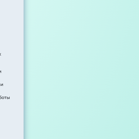
х
и
 и
боты