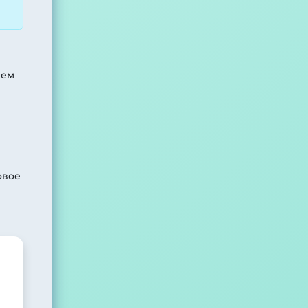
яем
овое