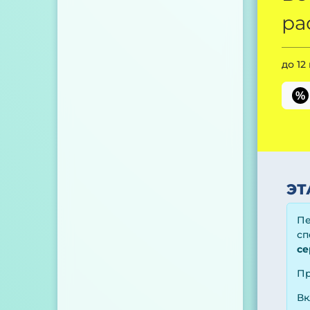
ра
до 12
%
ЭТ
Пе
сп
се
Пр
Вк