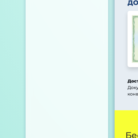
Д
Дос
Док
конв
Бе