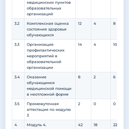
медицинских пунктов
образовательных
организаций
3.2
Комплексная оценка
12
4
8
состояния здоровья
обучающихся
3.3
Организация
14
4
10
профилактических
мероприятий в
образовательной
организации
3.4
Оказание
8
2
6
обучающимся
медицинской помощи
в неотложной форме
3.5
Промежуточная
2
0
0
аттестация по модулю
3
4
Модуль 4.
42
18
22