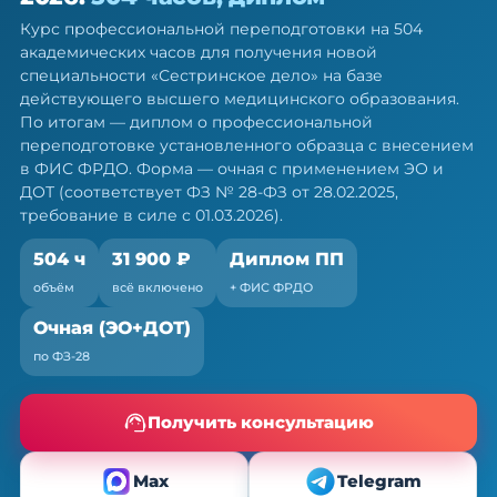
дело — ПП, 504 ч
Курс профессиональной переподготовки на 504
Диплом о профессиональной переподготовке.
академических часов для получения новой
Очная форма с ЭО и ДОТ, без отрыва от работы
специальности «Сестринское дело» на базе
действующего высшего медицинского образования.
По итогам — диплом о профессиональной
переподготовке установленного образца с внесением
в ФИС ФРДО. Форма — очная с применением ЭО и
ДОТ (соответствует ФЗ № 28-ФЗ от 28.02.2025,
требование в силе с 01.03.2026).
504 ч
31 900 ₽
Диплом ПП
объём
всё включено
+ ФИС ФРДО
Очная (ЭО+ДОТ)
по ФЗ-28
Получить консультацию
Max
Telegram