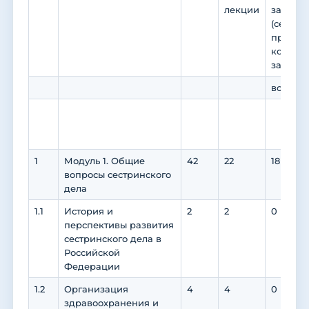
лекции
занятия
(семина
практик
коллок
занятия
всего
1
Модуль 1. Общие
42
22
18
вопросы сестринского
дела
1.1
История и
2
2
0
перспективы развития
сестринского дела в
Российской
Федерации
1.2
Организация
4
4
0
здравоохранения и