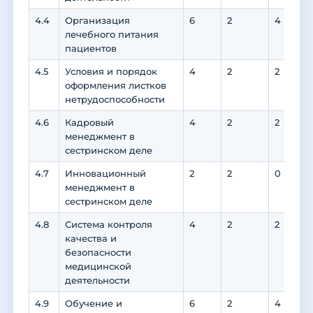
4.4
Организация
6
2
4
лечебного питания
пациентов
4.5
Условия и порядок
4
2
2
оформления листков
нетрудоспособности
4.6
Кадровый
4
2
2
менеджмент в
сестринском деле
4.7
Инновационный
2
2
0
менеджмент в
сестринском деле
4.8
Система контроля
4
2
2
качества и
безопасности
медицинской
деятельности
4.9
Обучение и
6
2
4