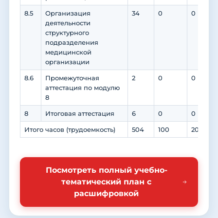
8.5
Организация
34
0
0
деятельности
структурного
подразделения
медицинской
организации
8.6
Промежуточная
2
0
0
аттестация по модулю
8
8
Итоговая аттестация
6
0
0
Итого часов (трудоемкость)
504
100
204
Посмотреть полный учебно-
тематический план с
расшифровкой