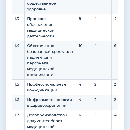
общественное
здоровье
1.3
Правовое
8
4
4
обеспечение
медицинской
деятельности
1.4
Обеспечение
10
4
6
безопасной среды для
пациентов и
персонала
медицинской
организации
1.5
Профессиональные
4
2
2
коммуникации
1.6
Цифровые технологии
4
2
2
в здравоохранении
1.7
Делопроизводство и
6
2
4
документооборот
медицинской