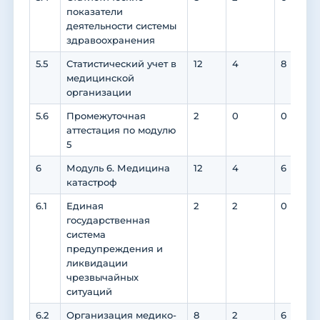
показатели
деятельности системы
здравоохранения
5.5
Статистический учет в
12
4
8
медицинской
организации
5.6
Промежуточная
2
0
0
аттестация по модулю
5
6
Модуль 6. Медицина
12
4
6
катастроф
6.1
Единая
2
2
0
государственная
система
предупреждения и
ликвидации
чрезвычайных
ситуаций
6.2
Организация медико-
8
2
6