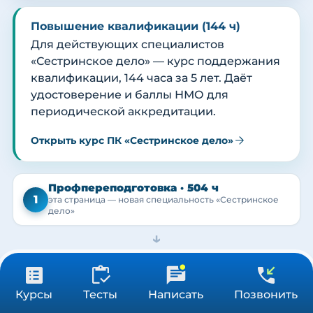
Повышение квалификации (144 ч)
Для действующих специалистов
«Сестринское дело» — курс поддержания
квалификации, 144 часа за 5 лет. Даёт
удостоверение и баллы НМО для
периодической аккредитации.
Открыть курс ПК «Сестринское дело»
Профпереподготовка · 504 ч
1
эта страница — новая специальность «Сестринское
дело»
→
Диплом ПП
2
+ внесение в ФИС ФРДО
31 900 ₽
Получить консультацию
Курсы
Тесты
Написать
Позвонить
504 ч
→