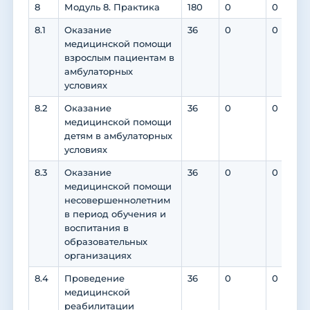
8
Модуль 8. Практика
180
0
0
8.1
Оказание
36
0
0
медицинской помощи
взрослым пациентам в
амбулаторных
условиях
8.2
Оказание
36
0
0
медицинской помощи
детям в амбулаторных
условиях
8.3
Оказание
36
0
0
медицинской помощи
несовершеннолетним
в период обучения и
воспитания в
образовательных
организациях
8.4
Проведение
36
0
0
медицинской
реабилитации