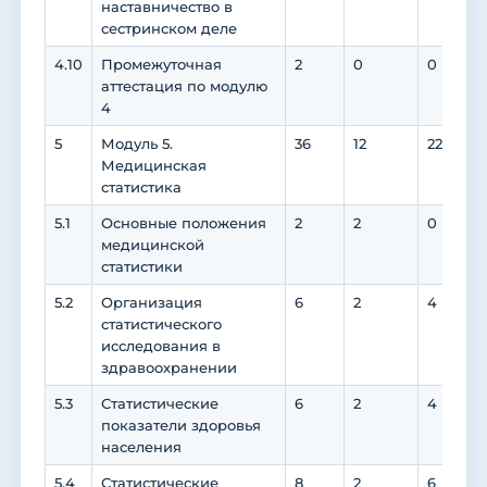
наставничество в
сестринском деле
4.10
Промежуточная
2
0
0
аттестация по модулю
4
5
Модуль 5.
36
12
22
Медицинская
статистика
5.1
Основные положения
2
2
0
медицинской
статистики
5.2
Организация
6
2
4
статистического
исследования в
здравоохранении
5.3
Статистические
6
2
4
показатели здоровья
населения
5.4
Статистические
8
2
6