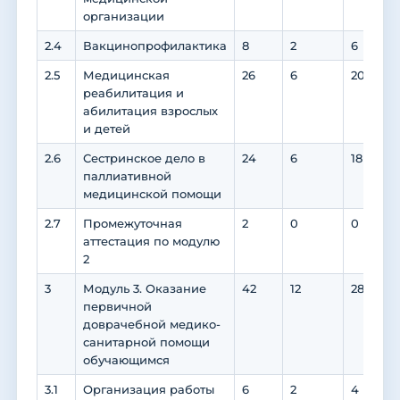
организации
2.4
Вакцинопрофилактика
8
2
6
2.5
Медицинская
26
6
20
реабилитация и
абилитация взрослых
и детей
2.6
Сестринское дело в
24
6
18
паллиативной
медицинской помощи
2.7
Промежуточная
2
0
0
аттестация по модулю
2
3
Модуль 3. Оказание
42
12
28
первичной
доврачебной медико-
санитарной помощи
обучающимся
3.1
Организация работы
6
2
4