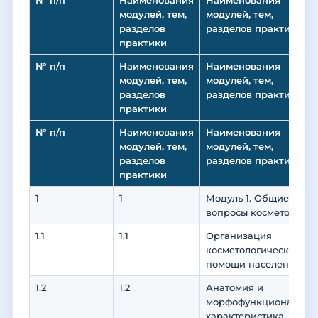
№ п/п
Наименования
Наименования
модулей, тем,
модулей, тем,
разделов
разделов практики
практики
№ п/п
Наименования
Наименования
модулей, тем,
модулей, тем,
разделов
разделов практики
практики
№ п/п
Наименования
Наименования
модулей, тем,
модулей, тем,
разделов
разделов практики
практики
1
1
Модуль 1. Общие
вопросы косметологии
1.1
1.1
Организация
косметологической
помощи населению
1.2
1.2
Анатомия и
морфофункциональна
характеристика