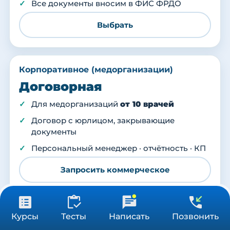
Все документы вносим в ФИС ФРДО
Выбрать
Корпоративное (медорганизации)
Договорная
Для медорганизаций
от 10 врачей
Договор с юрлицом, закрывающие
документы
Персональный менеджер · отчётность · КП
Запросить коммерческое
31 900 ₽
Получить консультацию
Курсы
Тесты
Написать
Позвонить
576 ч
АВТОР КУРСА