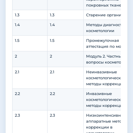
покровных тканей
1.3
1.3
Старение организма
1.4
1.4
Методы диагностики в
косметологии
1.5
1.5
Промежуточная
аттестация по модулю 
2
2
Модуль 2. Частные
вопросы косметологии
2.1
2.1
Неинвазивные
косметологические
методы коррекции
2.2
2.2
Инвазивные
косметологические
методы коррекции
2.3
2.3
Низкоинтенсивные
аппаратные методы
коррекции в