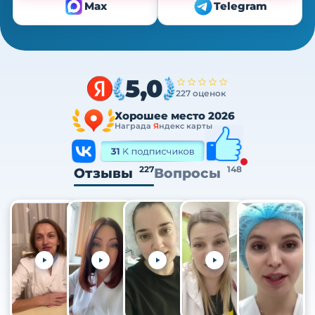
Max
Telegram
5,0
227 оценок
Хорошее место 2026
Награда
Я
ндекс карты
227
148
Отзывы
Вопросы