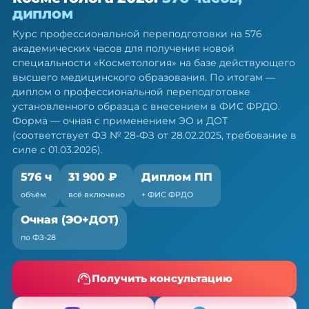
косметолога — ПП, 576 ч
диплом
Диплом о профессиональной переподготовке.
Курс профессиональной переподготовки на 576
Очная форма с ЭО и ДОТ, без отрыва от работы
академических часов для получения новой
специальности «Косметология» на базе действующего
высшего медицинского образования. По итогам —
диплом о профессиональной переподготовке
установленного образца с внесением в ФИС ФРДО.
Форма — очная с применением ЭО и ДОТ
(соответствует ФЗ № 28-ФЗ от 28.02.2025, требование в
силе с 01.03.2026).
576 ч
31 900 ₽
Диплом ПП
объём
всё включено
+ ФИС ФРДО
Очная (ЭО+ДОТ)
по ФЗ-28
Получить консультацию