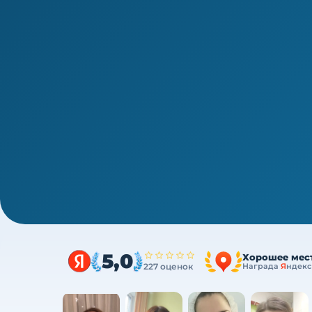
1/4
ВПО · периодическая аккредитация · 1 раз в 5 лет
Аккредитация врачей-косметоло
один курс
Один курс закрывает весь минимум портфол
ФЗ
5,0
Хорошее мес
227 оценок
Награда
Я
ндекс