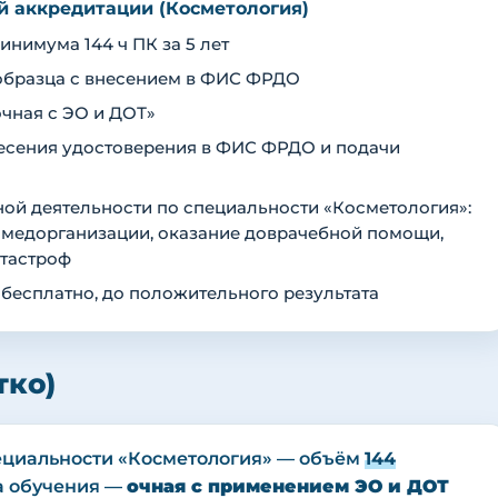
ой аккредитации (Косметология)
нимума 144 ч ПК за 5 лет
образца с внесением в ФИС ФРДО
чная с ЭО и ДОТ»
внесения удостоверения в ФИС ФРДО и подачи
ой деятельности по специальности «Косметология»:
 медорганизации, оказание доврачебной помощи,
атастроф
 бесплатно, до положительного результата
тко)
ециальности «Косметология» — объём
144
рма обучения —
очная с применением ЭО и ДОТ