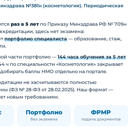
инздрава №381н (косметология). Периодическая
ится
раз в 5 лет
по Приказу Минздрава РФ № 709н
 аккредитации, здесь нет экзамена:
ет
портфолио специалиста
— образование, стаж,
ти.
ной части портфолио —
144 часа обучения за 5 лет
144 ч по специальности «Косметология» закрывает
 добирать баллы НМО отдельно на портале.
кредитации не засчитываются полностью
 (ФЗ № 28-ФЗ от 28.02.2025). Наш формат —
ует новым требованиям.
с
Портфолио
ФРМР
без экзамена
подача документов