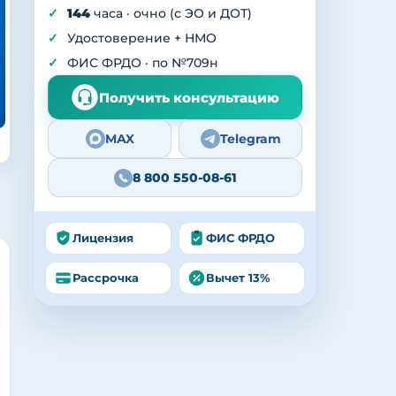
144
часа · очно (с ЭО и ДОТ)
Удостоверение + НМО
ФИС ФРДО · по №709н
Получить консультацию
MAX
Telegram
8 800 550-08-61
Лицензия
ФИС ФРДО
Рассрочка
Вычет 13%