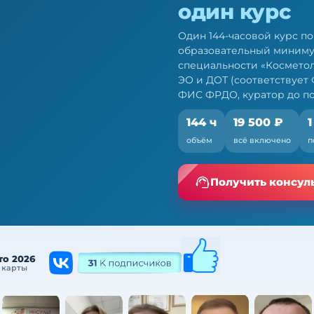
один курс
Один 144-часовой курс п
образовательный миниму
специальности «Космето
ЭО и ДОТ (соответствует Ф
ФИС ФРДО, куратор до п
144 ч
19 500 ₽
1
гов: 144 ч ПК за
объём
всё включено
п
ио — по 709н и ФЗ № 28-
Получить консул
то 2026
 карты