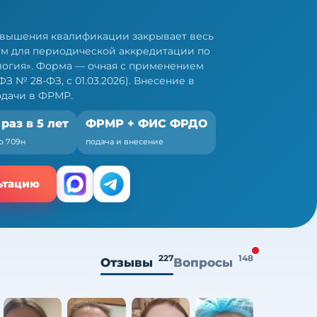
овышения квалификации закрывает весь
м для периодической аккредитации по
логия». Форма — очная с применением
З № 28-ФЗ, с 01.03.2026). Внесение в
одачи в ФРМР.
 раз в 5 лет
ФРМР + ФИС ФРДО
о 709н
подача и внесение
ьтацию
227
148
Отзывы
Вопросы