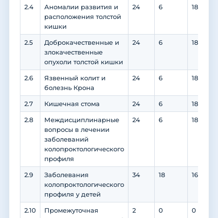
2.4
Аномалии развития и
24
6
18
расположения толстой
кишки
2.5
Доброкачественные и
24
6
18
злокачественные
опухоли толстой кишки
2.6
Язвенный колит и
24
6
18
болезнь Крона
2.7
Кишечная стома
24
6
18
2.8
Междисциплинарные
24
6
18
вопросы в лечении
заболеваний
колопроктологического
профиля
2.9
Заболевания
34
18
16
колопроктологического
профиля у детей
2.10
Промежуточная
2
0
0