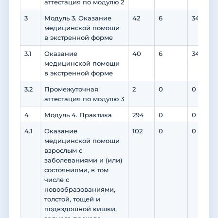
аттестация по модулю 2
3
Модуль 3. Оказание
42
6
34
медицинской помощи
в экстренной форме
3.1
Оказание
40
6
34
медицинской помощи
в экстренной форме
3.2
Промежуточная
2
0
0
аттестация по модулю 3
4
Модуль 4. Практика
294
0
0
4.1
Оказание
102
0
0
медицинской помощи
взрослым с
заболеваниями и (или)
состояниями, в том
числе с
новообразованиями,
толстой, тощей и
подвздошной кишки,