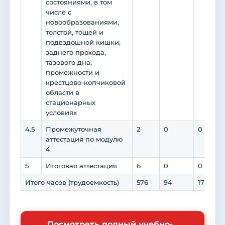
состояниями, в том
числе с
новообразованиями,
толстой, тощей и
подвздошной кишки,
заднего прохода,
тазового дна,
промежности и
крестцово-копчиковой
области в
стационарных
условиях
4.5
Промежуточная
2
0
0
аттестация по модулю
4
5
Итоговая аттестация
6
0
0
Итого часов (трудоемкость)
576
94
176
Посмотреть полный учебно-