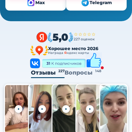
Max
Telegram
5,0
227 оценок
Хорошее место 2026
Награда
Я
ндекс карты
227
148
Отзывы
Вопросы