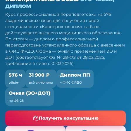
колопроктолога — ПП, 576 ч
диплом
Диплом о профессиональной переподготовке.
Курс профессиональной переподготовки на 576
Очная форма с ЭО и ДОТ, без отрыва от работы
академических часов для получения новой
специальности «Колопроктология» на базе
действующего высшего медицинского образования.
По итогам — диплом о профессиональной
переподготовке установленного образца с внесением
в ФИС ФРДО. Форма — очная с применением ЭО и
ДОТ (соответствует ФЗ № 28-ФЗ от 28.02.2025,
требование в силе с 01.03.2026).
576 ч
31 900 ₽
Диплом ПП
объём
всё включено
+ ФИС ФРДО
Очная (ЭО+ДОТ)
по ФЗ-28
Получить консультацию