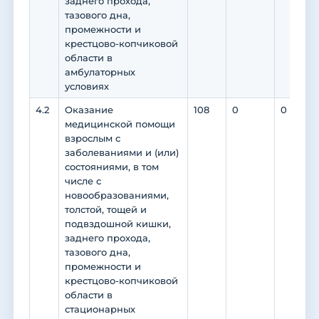
заднего прохода,
тазового дна,
промежности и
крестцово-копчиковой
области в
амбулаторных
условиях
4.2
Оказание
108
0
0
медицинской помощи
взрослым с
заболеваниями и (или)
состояниями, в том
числе с
новообразованиями,
толстой, тощей и
подвздошной кишки,
заднего прохода,
тазового дна,
промежности и
крестцово-копчиковой
области в
стационарных