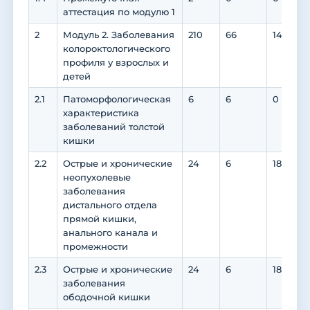
аттестация по модулю 1
2
Модуль 2. Заболевания
210
66
142
колороктологического
профиля у взрослых и
детей
2.1
Патоморфологическая
6
6
0
характеристика
заболеваний толстой
кишки
2.2
Острые и хронические
24
6
18
неопухолевые
заболевания
дистального отдела
прямой кишки,
анального канала и
промежности
2.3
Острые и хронические
24
6
18
заболевания
ободочной кишки