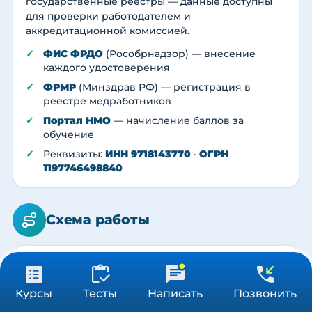
государственные реестры — данные доступны
для проверки работодателем и
аккредитационной комиссией.
ФИС ФРДО
(Рособрнадзор) — внесение
каждого удостоверения
ФРМР
(Минздрав РФ) — регистрация в
реестре медработников
Портал НМО
— начисление баллов за
обучение
Реквизиты:
ИНН 9718143770
·
ОГРН
1197746498840
Схема работы
1
31 900 ₽
Получить консультацию
Курсы
Тесты
Написать
Позвонить
576 ч
Проверка допуска