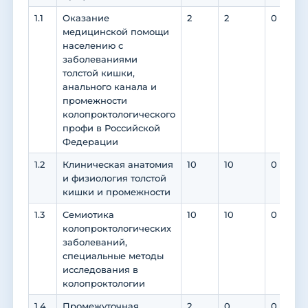
1.1
Оказание
2
2
0
медицинской помощи
населению с
заболеваниями
толстой кишки,
анального канала и
промежности
колопроктологического
профи в Российской
Федерации
1.2
Клиническая анатомия
10
10
0
и физиология толстой
кишки и промежности
1.3
Семиотика
10
10
0
колопроктологических
заболеваний,
специальные методы
исследования в
колопроктологии
1.4
Промежуточная
2
0
0