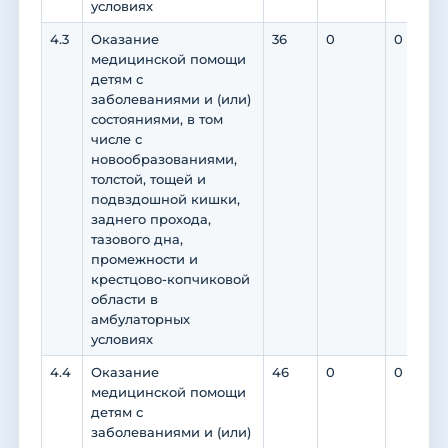
условиях
4.3
Оказание
36
0
0
медицинской помощи
детям с
заболеваниями и (или)
состояниями, в том
числе с
новообразованиями,
толстой, тощей и
подвздошной кишки,
заднего прохода,
тазового дна,
промежности и
крестцово-копчиковой
области в
амбулаторных
условиях
4.4
Оказание
46
0
0
медицинской помощи
детям с
заболеваниями и (или)