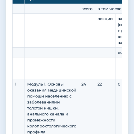
всего
в том числе по в
лекции
занятия
(семина
практи
коллок
занятия
всего
1
Модуль 1. Основы
24
22
0
оказания медицинской
помощи населению с
заболеваниями
толстой кишки,
анального канала и
промежности
колопроктологического
профиля