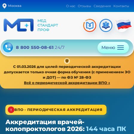
Москва
О нас
Отзывы
Сведения
Контакты
Меню
8 800 550-08-61
24/7
С 01.03.2026 для целей периодической аккредитации
допускается только очная форма обучения (с применением ЭО
и ДОТ) — по ФЗ № 28-ФЗ
Всё о периодической аккредитации ВПО →
1/4
ВПО · ПЕРИОДИЧЕСКАЯ АККРЕДИТАЦИЯ
Аккредитация врачей-
ВПО · периодическая аккредитация · 1 раз в 5 лет
колопроктологов 2026:
144 часа ПК
Аккредитация врачей-