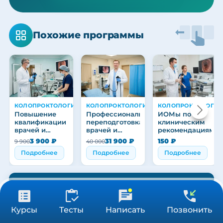
Похожие программы
КОЛОПРОКТОЛОГИЯ
КОЛОПРОКТОЛОГИЯ
КОЛОПРОКТОЛОГИЯ
Повышение
Профессиональная
ИОМы по
квалификации
переподготовка
клиническим
врачей и
врачей и
рекомендациям
медицинских
медицинских
3 900 ₽
31 900 ₽
150 ₽
9 900
40 000
работников
работников
Подробнее
Подробнее
Подробнее
Подобрать программу обучения
19 500 ₽
Получить консультацию
Курсы
Тесты
Написать
Позвонить
144 ч
Учебный центр и контакты