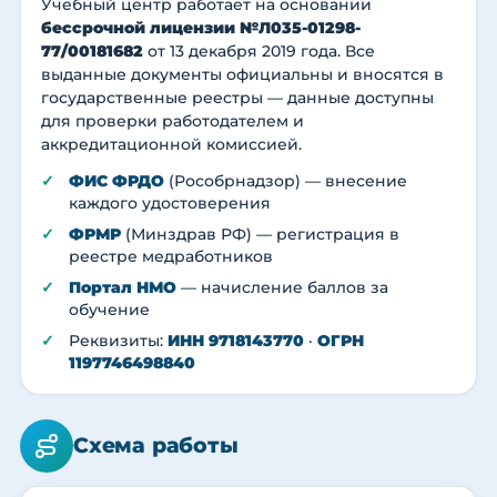
Учебный центр работает на основании
бессрочной лицензии №Л035-01298-
77/00181682
от 13 декабря 2019 года. Все
выданные документы официальны и вносятся в
государственные реестры — данные доступны
для проверки работодателем и
аккредитационной комиссией.
ФИС ФРДО
(Рособрнадзор) — внесение
каждого удостоверения
ФРМР
(Минздрав РФ) — регистрация в
реестре медработников
Портал НМО
— начисление баллов за
обучение
Реквизиты:
ИНН 9718143770
·
ОГРН
1197746498840
Схема работы