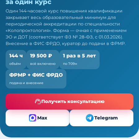
за один курс
колопроктологов: 144 ч ПК за
один курс
Один 144-часовой курс повышения квалификации
закрывает весь образовательный минимум для
Один курс закрывает весь минимум портфолио
периодической аккредитации по специальности
— по 709н и ФЗ № 28-ФЗ
«Колопроктология». Форма — очная с применением
ЭО и ДОТ (соответствует ФЗ № 28-ФЗ, с 01.03.2026).
Внесение в ФИС ФРДО, куратор до подачи в ФРМР.
144 ч
19 500 ₽
1 раз в 5 лет
объём
всё включено
по 709н
ФРМР + ФИС ФРДО
подача и внесение
Получить консультацию
Max
Telegram