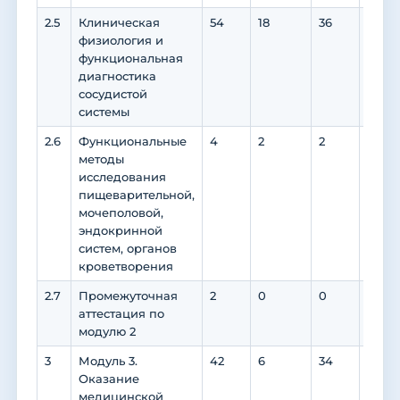
2.5
Клиническая
54
18
36
36
физиология и
функциональная
диагностика
сосудистой
системы
2.6
Функциональные
4
2
2
0
методы
исследования
пищеварительной,
мочеполовой,
эндокринной
систем, органов
кроветворения
2.7
Промежуточная
2
0
0
0
аттестация по
модулю 2
3
Модуль 3.
42
6
34
0
Оказание
медицинской