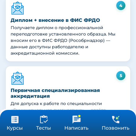
4
Диплом + внесение в ФИС ФРДО
Получаете диплом о профессиональной
переподготовке установленного образца. Мы
вносим его в ФИС ФРДО (Рособрнадзор) —
данные доступны работодателю и
аккредитационной комиссии.
5
Первичная специализированная
аккредитация
Наш сайт в автоматическом режиме собирает данные о Вашем
Для допуска к работе по специальности
местоположении, IP адресе и файлах cookies. Продолжая пользоваться
Принять
сайтом, вы даете
согласие
на обработку указанных персональных данных.
«Функциональная диагностика» — сдаёте
первичную специализированную аккредитацию
(тестирование + практические навыки +
31 900 ₽
Получить консультацию
Курсы
Тесты
Написать
Позвонить
ситуационные задачи). Куратор помогает
576 ч
подготовиться.