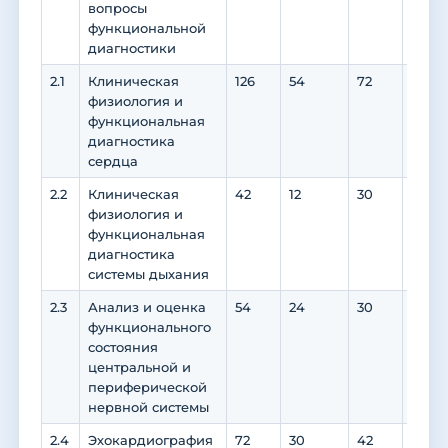
вопросы
функциональной
диагностики
2.1
Клиническая
126
54
72
72
физиология и
функциональная
диагностика
сердца
2.2
Клиническая
42
12
30
30
физиология и
функциональная
диагностика
системы дыхания
2.3
Анализ и оценка
54
24
30
30
функционального
состояния
центральной и
периферической
нервной системы
2.4
Эхокардиография
72
30
42
42