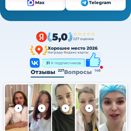
Max
Telegram
5,0
227 оценок
Хорошее место 2026
Награда
Я
ндекс карты
227
148
Отзывы
Вопросы