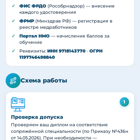
ФИС ФРДО
(Рособрнадзор) — внесение
каждого удостоверения
ФРМР
(Минздрав РФ) — регистрация в
реестре медработников
Портал НМО
— начисление баллов за
обучение
Реквизиты:
ИНН 9718143770
·
ОГРН
1197746498840
Схема работы
1
Проверка допуска
Проверяем ваш диплом на соответствие
сопряжённой специальности (по Приказу №436н
от 14.05.2026). При необходимости —