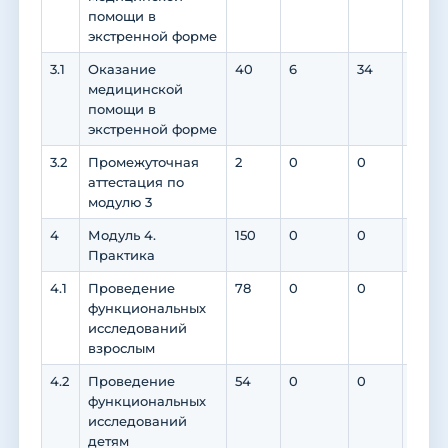
помощи в
экстренной форме
3.1
Оказание
40
6
34
0
медицинской
помощи в
экстренной форме
3.2
Промежуточная
2
0
0
0
аттестация по
модулю 3
4
Модуль 4.
150
0
0
0
Практика
4.1
Проведение
78
0
0
0
функциональных
исследований
взрослым
4.2
Проведение
54
0
0
0
функциональных
исследований
детям