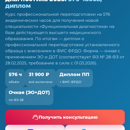
диагностика — ПП, 576 ч
диплом
Диплом о профессиональной переподготовке.
Курс профессиональной переподготовки на 576
Очная форма с ЭО и ДОТ, без отрыва от работы
академических часов для получения новой
специальности «Функциональная диагностика» на
базе действующего высшего медицинского
образования. По итогам — диплом о
профессиональной переподготовке установленного
образца с внесением в ФИС ФРДО. Форма — очная с
применением ЭО и ДОТ (соответствует ФЗ № 28-ФЗ от
28.02.2025, требование в силе с 01.03.2026).
576 ч
31 900 ₽
Диплом ПП
объём
всё включено
+ ФИС ФРДО
Очная (ЭО+ДОТ)
по ФЗ-28
Получить консультацию