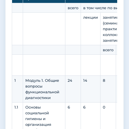
всего
в том числе по видам 
лекции
занятия сем
(семинары, п
практикумы,
коллоквиумы
занятия)
всего
в том
прак
подг
1
Модуль 1. Общие
24
14
8
8
вопросы
функциональной
диагностики
1.1
Основы
6
6
0
0
социальной
гигиены и
организация