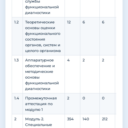
службы
функциональной
диагностики
1.2
Теоретические
12
6
6
6
основы оценки
функционального
состояния
органов, систем и
целого организма
1.3
Аппаратурное
4
2
2
2
обеспечение и
методические
основы
функциональной
диагностики
1.4
Промежуточная
2
0
0
0
аттестация по
модулю 1
2
Модуль 2.
354
140
212
210
Специальные