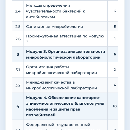
Методы определения
2.4
чувствительности бактерий к
6
антибиотикам
2.5
Санитарная микробиология
11
Промежуточная аттестация по модулю
2.6
1
2
Модуль 3. Организация деятельности
3
6
микробиологической лаборатории
Организация работы
3.1
2
микробиологической лаборатории
Менеджмент качества в
3.2
4
микробиологической лаборатории
Модуль 4. Обеспечение санитарно-
эпидемиологического благополучия
4
10
населения и защиты прав
потребителей
Федеральный государственный