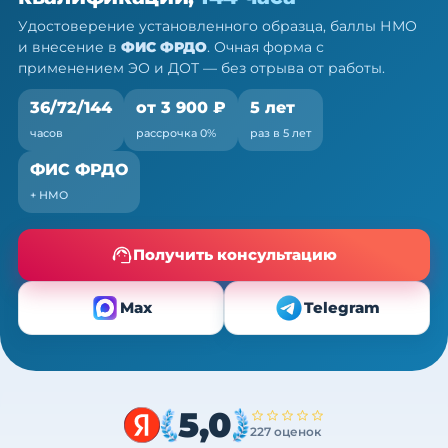
Очно (практика) + теория онлайн, без отрыва от
Удостоверение установленного образца, баллы НМО
работы
и внесение в
ФИС ФРДО
. Очная форма с
применением ЭО и ДОТ — без отрыва от работы.
36/72/144
от 3 900 ₽
5 лет
часов
рассрочка 0%
раз в 5 лет
ФИС ФРДО
+ НМО
Получить консультацию
Max
Telegram
5,0
227 оценок