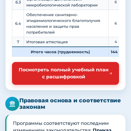
6.3
6
микробиологической лаборатории
Обеспечение санитарно-
эпидемиологического благополучия
6.4
6
населения и защиты прав
потребителей
7
Итоговая аттестация
4
Итого часов (трудоемкость)
144
4
Посмотреть полный учебный план
с расшифровкой
Правовая основа и соответствие
законам
Программы соответствуют последним
изменениям законодательства:
Приказ