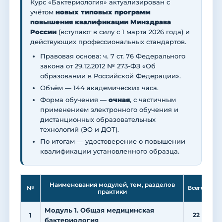
Курс «Бактериология» актуализирован с
учётом
новых типовых программ
повышения квалификации Минздрава
России
(вступают в силу с 1 марта 2026 года) и
действующих профессиональных стандартов.
Правовая основа: ч. 7 ст. 76 Федерального
закона от 29.12.2012 № 273-ФЗ «Об
образовании в Российской Федерации».
Объём — 144 академических часа.
Форма обучения —
очная
, с частичным
применением электронного обучения и
дистанционных образовательных
технологий (ЭО и ДОТ).
По итогам — удостоверение о повышении
квалификации установленного образца.
Ле
Наименования модулей, тем, разделов
№
Всего
практики
Модуль 1. Общая медицинская
1
22
1
бактериология