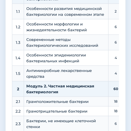
Особенности развития медицинской
1.1
2
бактериологии на современном этапе
Особенности морфологии и
1.2
6
жизнедеятельности бактерий
Современные методы
1.3
6
бактериологических исследований
Особенности эпидемиологии
1.4
4
бактериальных инфекций
Антимикробные лекарственные
1.5
4
средства
Модуль 2. Частная медицинская
2
60
2
бактериология
2.1
Грамположительные бактерии
18
2.2
Грамотрицательные бактерии
18
Бактерии, не имеющие клеточной
2.3
6
стенки