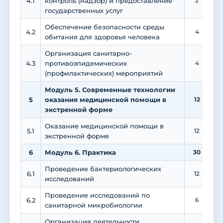
4.1
контроль (надзор) и предоставление
2
государственных услуг
Обеспечение безопасности среды
4.2
4
обитания для здоровья человека
Организация санитарно-
4.3
противоэпидемических
4
(профилактических) мероприятий
Модуль 5. Современные технологии
5
оказания медицинской помощи в
12
экстренной форме
Оказание медицинской помощи в
5.1
12
экстренной форме
6
Модуль 6. Практика
30
Проведение бактериологических
6.1
12
исследований
Проведение исследований по
6.2
6
санитарной микробиологии
Организация деятельности