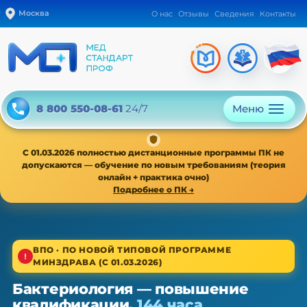
Москва
О нас
Отзывы
Сведения
Контакты
Меню
8 800 550-08-61
24/7
С 01.03.2026 полностью дистанционные программы ПК не
допускаются — обучение по новым требованиям (теория
онлайн + практика очно)
Подробнее о ПК →
1/4
ВПО · ПО НОВОЙ ТИПОВОЙ ПРОГРАММЕ
МИНЗДРАВА (С 01.03.2026)
Высшее звено · новая типовая программа
Бактериология — повышение
Бактериология — ПК, 36/72/144 ч
квалификации,
144 часа