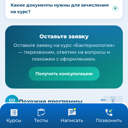
Какие документы нужны для зачисления
на курс?
Оставьте заявку
Оставьте заявку на курс «Бактериология»
— перезвоним, ответим на вопросы и
поможем с оформлением.
Получить консультацию
Похожие программы
от 3 900 ₽
Получить консультацию
Курсы
Тесты
Написать
Позвонить
36/72/144 ч