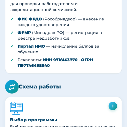
для проверки работодателем и
аккредитационной комиссией.
ФИС ФРДО
(Рособрнадзор) — внесение
каждого удостоверения
ФРМР
(Минздрав РФ) — регистрация в
реестре медработников
Портал НМО
— начисление баллов за
обучение
Реквизиты:
ИНН 9718143770
·
ОГРН
1197746498840
Схема работы
1
Выбор программы
Выбираете программу самостоятельно на нашем