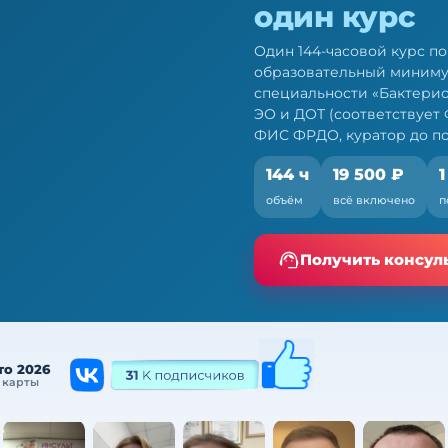
один курс
Один 144-часовой курс п
образовательный миниму
специальности «Бактери
ЭО и ДОТ (соответствует Ф
ФИС ФРДО, куратор до п
144 ч
19 500 ₽
1
рантов: 144 ч ПК
объём
всё включено
п
ио — по 709н и ФЗ № 28-
Получить консул
то 2026
 карты