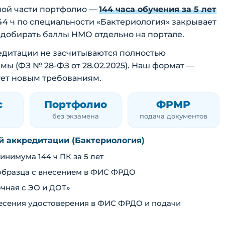
ной части портфолио —
144 часа обучения за 5 лет
144 ч по специальности «Бактериология» закрывает
 добирать баллы НМО отдельно на портале.
кредитации не засчитываются полностью
 (ФЗ № 28-ФЗ от 28.02.2025). Наш формат —
ует новым требованиям.
с
Портфолио
ФРМР
без экзамена
подача документов
ой аккредитации (Бактериология)
нимума 144 ч ПК за 5 лет
образца с внесением в ФИС ФРДО
чная с ЭО и ДОТ»
внесения удостоверения в ФИС ФРДО и подачи