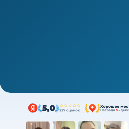
1/4
СПО · периодическая аккредитация · 1 раз в 5 лет
Аккредитация фельдшеров-лабо
за один курс
Один курс закрывает весь минимум портфол
ФЗ
5,0
Хорошее мес
227 оценок
Награда
Я
ндекс