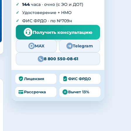
144
часа · очно (с ЭО и ДОТ)
Удостоверение + НМО
ФИС ФРДО · по №709н
Получить консультацию
MAX
Telegram
8 800 550-08-61
Лицензия
ФИС ФРДО
Рассрочка
Вычет 13%