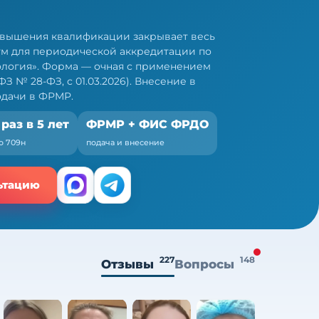
овышения квалификации закрывает весь
м для периодической аккредитации по
ология». Форма — очная с применением
З № 28-ФЗ, с 01.03.2026). Внесение в
одачи в ФРМР.
 раз в 5 лет
ФРМР + ФИС ФРДО
о 709н
подача и внесение
ьтацию
227
148
Отзывы
Вопросы