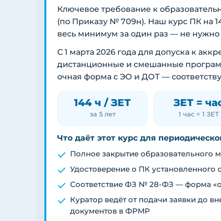
Ключевое требование к образователь
(по Приказу № 709н). Наш курс ПК на 
весь минимум за один раз — не нужно
С 1 марта 2026 года для допуска к ак
дистанционные и смешанные программы
очная форма с ЭО и ДОТ — соответств
144 ч / ЗЕТ
ЗЕТ = ча
за 5 лет
1 час = 1 ЗЕТ
Что даёт этот курс для периодическ
Полное закрытие образовательного ми
Удостоверение о ПК установленного 
Соответствие ФЗ № 28-ФЗ — форма «о
Куратор ведёт от подачи заявки до 
документов в ФРМР