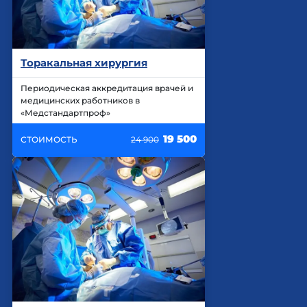
Торакальная хирургия
Периодическая аккредитация врачей и
медицинских работников в
«Медстандартпроф»
19 500
СТОИМОСТЬ
24 900