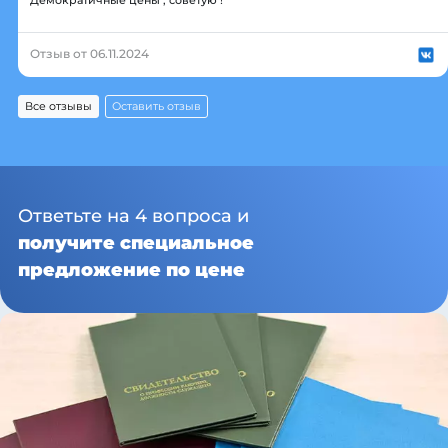
Демократичные цены , советую !
Отзыв от 06.11.2024
Все отзывы
Оставить отзыв
Ответьте на 4 вопроса и
получите специальное
предложение по цене