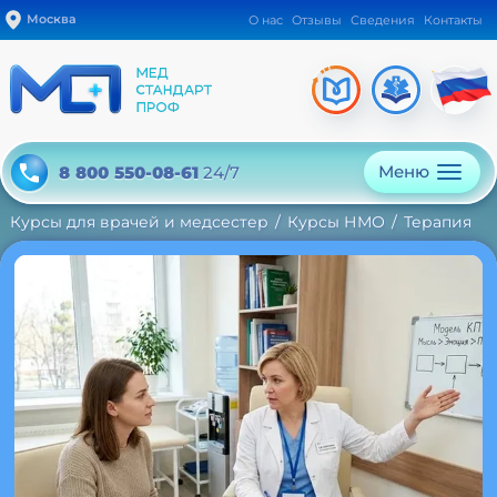
Москва
О нас
Отзывы
Сведения
Контакты
Меню
8 800 550-08-61
24/7
Курсы для врачей и медсестер
Курсы НМО
Терапия