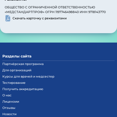
ОБЩЕСТВО С ОГРАНИЧЕННОЙ ОТВЕТСТВЕННОСТЬЮ
«МЕДСТАНДАРТПРОФ» ОГРН 1197746498840 ИНН 9718143770
Скачать карточку с реквизитами
Разделы сайта
Партнёрская программа
Для организаций
Курсы для врачей и медсестер
Тестирование
Получить аккредитацию
О нас
Лицензии
Отзывы
Новости
Наш сайт в автоматическом режиме собирает данные о Вашем
местоположении, IP адресе и файлах cookies. Продолжая пользоваться сайтом,