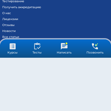
Тестирование
Получить аккредитацию
О нас
Лицензии
Отзывы
Новости
Все статьи
Контакты
Вход на образовательный портал
Курсы
Тесты
Написать
Позвонить
Сведения
Результаты аккредитации
МОСКВА ©
МЕДСТАНДАРТПРОФ
– ВСЕ ПРАВА ЗАЩИЩЕНЫ
ПОДДЕРЖКА
ОБРАБОТКА ПЕРСОНАЛЬНЫХ ДАННЫХ
ПУБЛИЧНАЯ ОФЕРТА
* Компания Meta Platforms Inc. признана экстремистской
организацией, и ее деятельность запрещена на территории РФ.