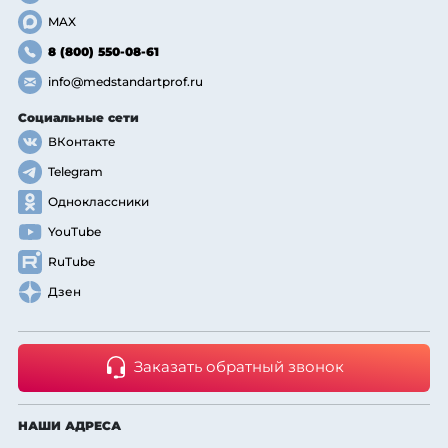
MAX
8 (800) 550-08-61
info@medstandartprof.ru
Социальные сети
ВКонтакте
Telegram
Одноклассники
YouTube
RuTube
Дзен
Заказать обратный звонок
НАШИ АДРЕСА