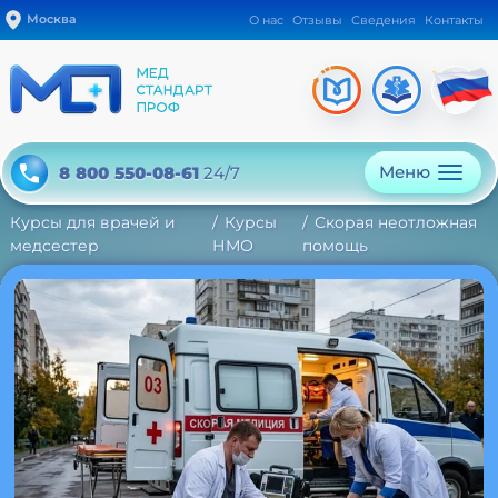
Москва
О нас
Отзывы
Сведения
Контакты
Меню
8 800 550-08-61
24/7
Курсы для врачей и
Курсы
Скорая неотложная
медсестер
НМО
помощь