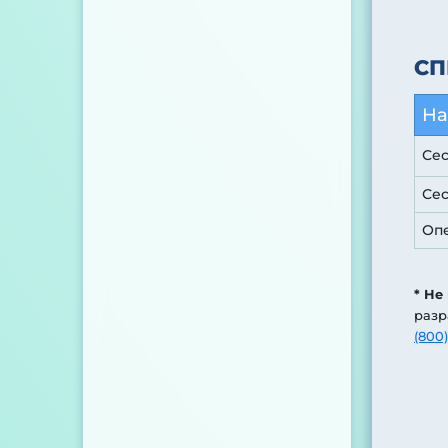
СП
На
Сес
Се
Оп
* Не
разр
(800)