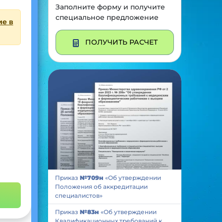
Заполните форму и получите
специальное предложение
ие в
ПОЛУЧИТЬ РАСЧЕТ
Приказ
№709н
«Об утверждении
Положения об аккредитации
специалистов»
Приказ
№83н
«Об утверждении
Квалификационных требований к