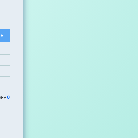
сы
ону
8