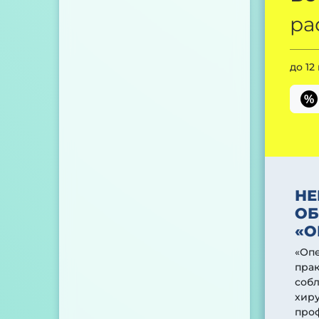
ра
до 12
%
НЕ
ОБ
«О
«Оп
прак
соб
хиру
проф