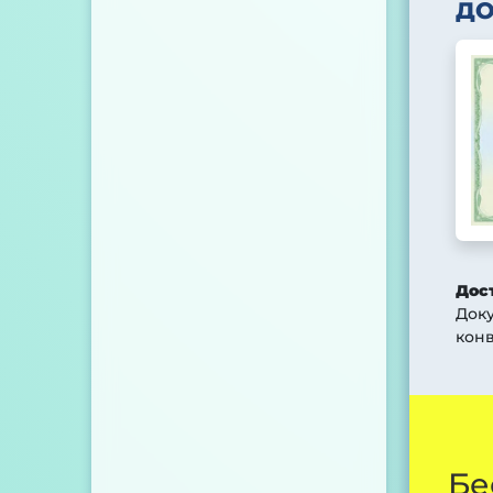
Д
Дос
Док
конв
Бе