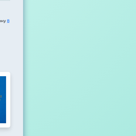
ону
8