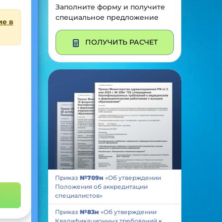
Заполните форму и получите
специальное предложение
ие в
ПОЛУЧИТЬ РАСЧЕТ
Приказ
№709н
«Об утверждении
Положения об аккредитации
специалистов»
Приказ
№83н
«Об утверждении
Квалификационных требований к