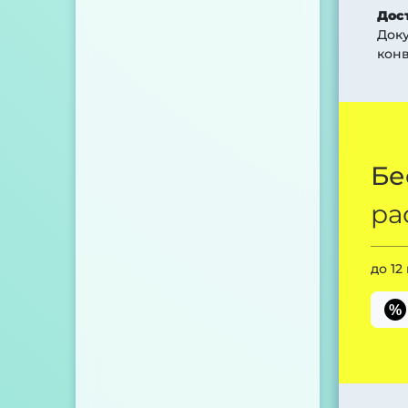
Дос
Док
конв
Бе
ра
до 12
%