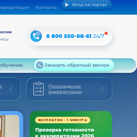
Вход на портал
аккредитации
Контакты
РОССИИ
8 800 550-08-61
24/7
УРСЫ
 обучение
Заказать обратный звонок
я
Прохождение
Аккредитации
БЕСПЛАТНО · 1 МИНУТА
Проверка готовности
к аккредитации 2026