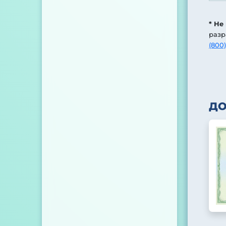
* Не
разр
(800)
Д