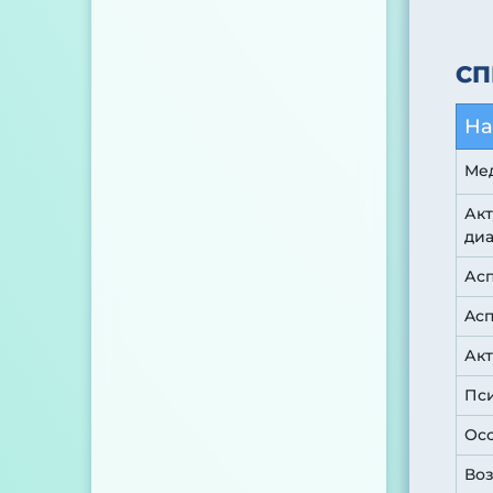
СП
На
Ме
Ак
диа
Асп
Aс
Акт
Пси
Осо
Воз