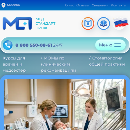
Москва
О нас
Отзывы
Сведения
Контакты
Меню
8 800 550-08-61
24/7
Курсы для
ИОМы по
Стоматология
врачей и
клиническим
общей практики
медсестер
рекомендациям