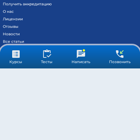
Получить аккредитацию
О нас
Лицензии
Отзывы
Новости
Все статьи
Контакты
Вход на образовательный портал
Курсы
Тесты
Написать
Позвонить
Сведения
Результаты аккредитации
МОСКВА ©
МЕДСТАНДАРТПРОФ
– ВСЕ ПРАВА ЗАЩИЩЕНЫ
ПОДДЕРЖКА
ОБРАБОТКА ПЕРСОНАЛЬНЫХ ДАННЫХ
ПУБЛИЧНАЯ ОФЕРТА
* Компания Meta Platforms Inc. признана экстремистской
организацией, и ее деятельность запрещена на территории РФ.
Обращаясь через WhatsApp вы соглашаетесь с обработкой