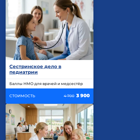
Сестринское дело в
педиатрии
Баллы НМО для врачей и медсестёр
3 900
СТОИМОСТЬ
4 700