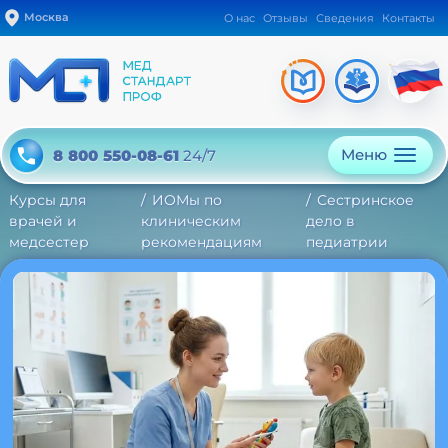
Москва
О нас
Отзывы
Сведения
Контакты
Меню
8 800 550-08-61
24/7
Курсы для
ИОМы по
Сестринское
врачей и
клиническим
дело в
медсестер
рекомендациям
педиатрии