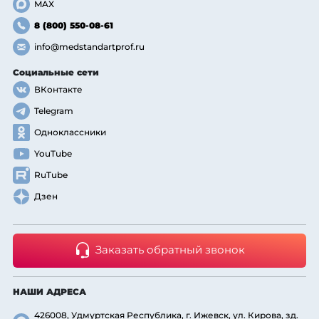
MAX
8 (800) 550-08-61
info@medstandartprof.ru
Социальные сети
ВКонтакте
Telegram
Одноклассники
YouTube
RuTube
Дзен
Заказать обратный звонок
НАШИ АДРЕСА
426008, Удмуртская Республика, г. Ижевск, ул. Кирова, зд.