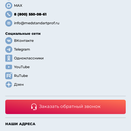
MAX
8 (800) 550-08-61
info@medstandartprof.ru
Социальные сети
ВКонтакте
Telegram
Одноклассники
YouTube
RuTube
Дзен
Заказать обратный звонок
НАШИ АДРЕСА