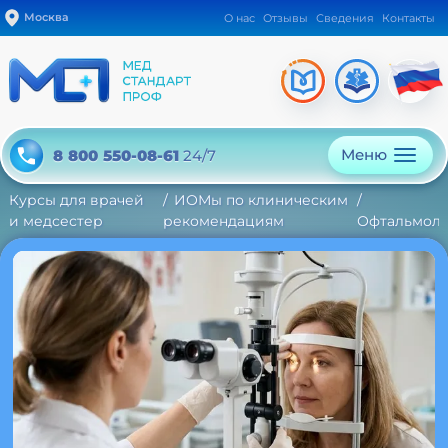
Москва
О нас
Отзывы
Сведения
Контакты
Меню
8 800 550-08-61
24/7
Курсы для врачей
ИОМы по клиническим
и медсестер
рекомендациям
Офтальмоло