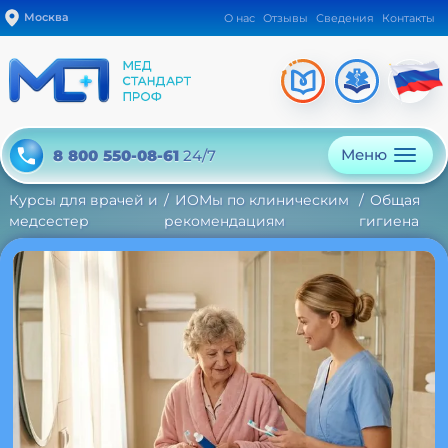
Москва
О нас
Отзывы
Сведения
Контакты
Меню
8 800 550-08-61
24/7
Курсы для врачей и
ИОМы по клиническим
Общая
медсестер
рекомендациям
гигиена