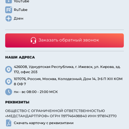
YouTube
RuTube
Дзен
Заказать обратный звонок
НАШИ АДРЕСА
426008, Удмуртская Республика, г. Ижевск, ул. Кирова, зд.
172, офис 203
107076, Россия, Москва, Колодезный, Дом 14, Э 6 П XIII КОМ
8 ОФ 7
пн - вс 08:00 - 21:00 МСК
РЕКВИЗИТЫ
ОБЩЕСТВО С ОГРАНИЧЕННОЙ ОТВЕТСТВЕННОСТЬЮ
«МЕДСТАНДАРТПРОФ» ОГРН 1197746498840 ИНН 9718143770
Скачать карточку с реквизитами