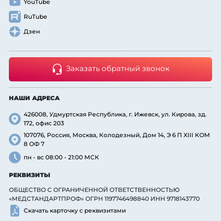
YouTube
RuTube
Дзен
Заказать обратный звонок
НАШИ АДРЕСА
426008, Удмуртская Республика, г. Ижевск, ул. Кирова, зд.
172, офис 203
107076, Россия, Москва, Колодезный, Дом 14, Э 6 П XIII КОМ
8 ОФ 7
пн - вс 08:00 - 21:00 МСК
РЕКВИЗИТЫ
ОБЩЕСТВО С ОГРАНИЧЕННОЙ ОТВЕТСТВЕННОСТЬЮ
«МЕДСТАНДАРТПРОФ» ОГРН 1197746498840 ИНН 9718143770
Скачать карточку с реквизитами