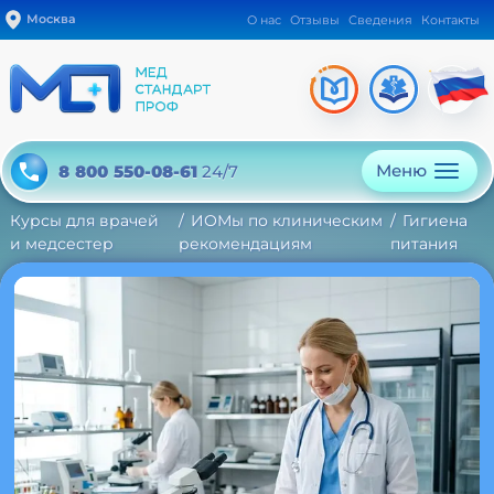
Москва
О нас
Отзывы
Сведения
Контакты
Меню
8 800 550-08-61
24/7
Курсы для врачей
ИОМы по клиническим
Гигиена
и медсестер
рекомендациям
питания