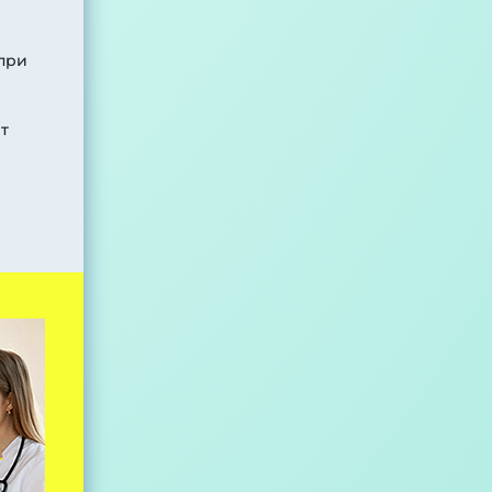
при
т