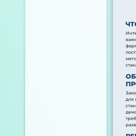
ЧТ
Инт
важ
фар
пост
мето
стан
ОБ
ПР
Зак
для 
стан
демо
тре
разв