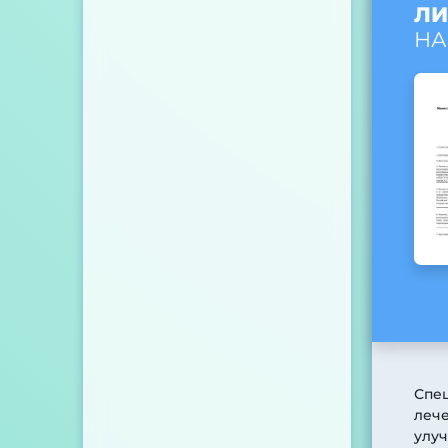
ЛИ
НА
Спе
лече
улуч