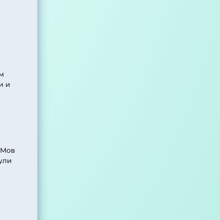
м
и и
ОМов
ули