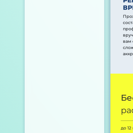
РЕ
ВР
Про
сост
проф
вруч
вам 
сло
аккр
Бе
ра
до 12