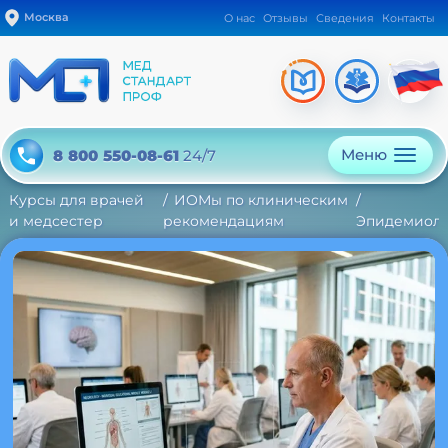
Москва
О нас
Отзывы
Сведения
Контакты
Меню
8 800 550-08-61
24/7
Курсы для врачей
ИОМы по клиническим
и медсестер
рекомендациям
Эпидемиол