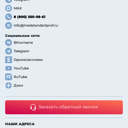
MAX
8 (800) 550-08-61
info@medstandartprof.ru
Социальные сети
ВКонтакте
Telegram
Одноклассники
YouTube
RuTube
Дзен
Заказать обратный звонок
НАШИ АДРЕСА