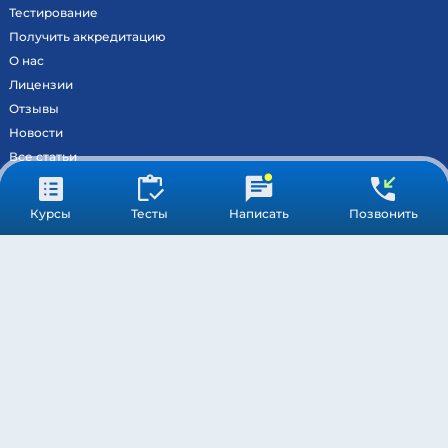
Тестирование
Получить аккредитацию
О нас
Лицензии
Отзывы
Новости
Все статьи
Контакты
Вход на образовательный портал
Курсы
Тесты
Написать
Позвонить
Сведения
Результаты аккредитации
МОСКВА ©
МЕДСТАНДАРТПРОФ
– ВСЕ ПРАВА ЗАЩИЩЕНЫ
ПОДДЕРЖКА
ОБРАБОТКА ПЕРСОНАЛЬНЫХ ДАННЫХ
ПУБЛИЧНАЯ ОФЕРТА
* Компания Meta Platforms Inc. признана экстремистской
организацией, и ее деятельность запрещена на территории РФ.