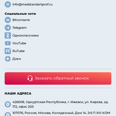
info@medstandartprof.ru
Социальные сети
ВКонтакте
Telegram
Одноклассники
YouTube
RuTube
Дзен
Заказать обратный звонок
НАШИ АДРЕСА
426008, Удмуртская Республика, г. Ижевск, ул. Кирова, зд.
172, офис 203
107076, Россия, Москва, Колодезный, Дом 14, Э 6 П XIII КОМ