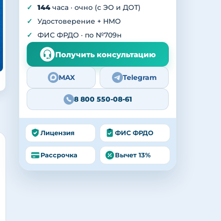
144
часа · очно (с ЭО и ДОТ)
Удостоверение + НМО
ФИС ФРДО · по №709н
Получить консультацию
MAX
Telegram
8 800 550-08-61
Лицензия
ФИС ФРДО
Рассрочка
Вычет 13%