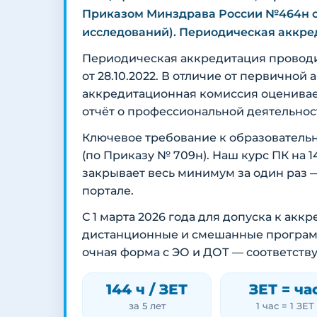
Приказом Минздрава России №464н от
исследований). Периодическая аккред
Периодическая аккредитация провод
от 28.10.2022. В отличие от первичной
аккредитационная комиссия оценива
отчёт о профессиональной деятельнос
Ключевое требование к образователь
(по Приказу № 709н). Наш курс ПК на
закрывает весь минимум за один раз 
портале.
С 1 марта 2026 года для допуска к ак
дистанционные и смешанные программы
очная форма с ЭО и ДОТ — соответств
144 ч / ЗЕТ
ЗЕТ = ча
за 5 лет
1 час = 1 ЗЕТ