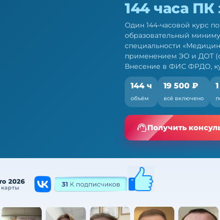
144 часа ПК
Один 144-часовой курс п
образовательный миниму
специальности «Медицинс
применением ЭО и ДОТ (со
Внесение в ФИС ФРДО, ку
144 ч
19 500 ₽
1
сти «Медицинская
объём
всё включено
п
урс
ио — по 709н и ФЗ № 28-
Получить консул
то 2026
 карты