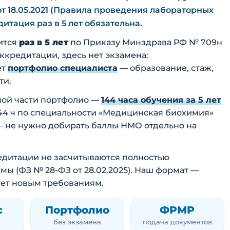
 18.05.2021 (Правила проведения лабораторных
итация раз в 5 лет обязательна.
ится
раз в 5 лет
по Приказу Минздрава РФ № 709н
 аккредитации, здесь нет экзамена:
ет
портфолио специалиста
— образование, стаж,
ти.
ной части портфолио —
144 часа обучения за 5 лет
 144 ч по специальности «Медицинская биохимия»
— не нужно добирать баллы НМО отдельно на
кредитации не засчитываются полностью
 (ФЗ № 28-ФЗ от 28.02.2025). Наш формат —
ует новым требованиям.
с
Портфолио
ФРМР
без экзамена
подача документов