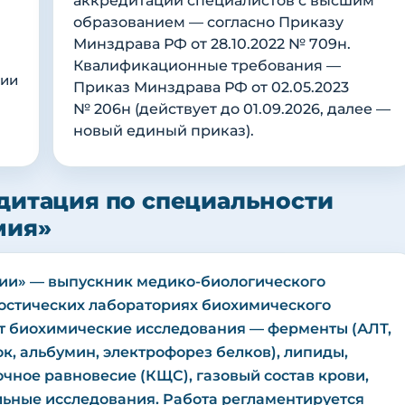
аккредитации специалистов с высшим
образованием — согласно Приказу
Минздрава РФ от 28.10.2022 № 709н.
Квалификационные требования —
мии
Приказ Минздрава РФ от 02.05.2023
№ 206н (действует до 01.09.2026, далее —
новый единый приказ).
дитация по специальности
мия»
ии» — выпускник медико-биологического
ностических лабораториях биохимического
т биохимические исследования — ферменты (АЛТ,
ок, альбумин, электрофорез белков), липиды,
очное равновесие (КЩС), газовый состав крови,
ьные исследования. Работа регламентируется