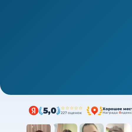
1/4
ВПО · периодическая аккредитация · 1 раз в 5 лет
Аккредитация по специально
биохимия»: 144 ч ПК за один к
Один курс закрывает весь минимум портфол
ФЗ
5,0
Хорошее мес
227 оценок
Награда
Я
ндекс