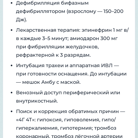
Дефибрилляция бифазным
дефибриллятором (взрослому — 150–200
Дж).
Лекарственная терапия: эпинефрин 1 мг в/
в каждые 3–5 минут; амиодарон 300 мг
при фибрилляции желудочков,
рефрактерной к 3 разрядам.
Интубация трахеи и аппаратная ИВЛ —
при готовности оснащения. До интубации
— мешок Амбу с маской.
Венозный доступ периферический или
внутрикостный.
Поиск и коррекция обратимых причин —
«4Г 4Т»: гипоксия, гиповолемия, гипо/
гиперкалиемия, гипотермия; тромбоз
коронарный, тромбоз лёгочной артерии