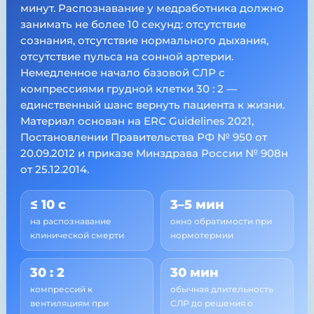
минут. Распознавание у медработника должно
занимать не более 10 секунд: отсутствие
сознания, отсутствие нормального дыхания,
отсутствие пульса на сонной артерии.
Немедленное начало базовой СЛР с
компрессиями грудной клетки 30 : 2 —
единственный шанс вернуть пациента к жизни.
Материал основан на ERC Guidelines 2021,
Постановлении Правительства РФ № 950 от
20.09.2012 и приказе Минздрава России № 908н
от 25.12.2014.
≤ 10 с
3–5 мин
на распознавание
окно обратимости при
клинической смерти
нормотермии
30 : 2
30 мин
компрессий к
обычная длительность
вентиляциям при
СЛР до решения о