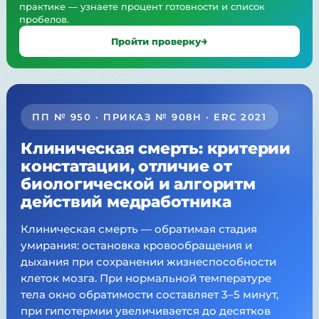
практике — узнаете процент готовности и список
пробелов.
Пройти проверку
ПП № 950 · ПРИКАЗ № 908Н · ERC 2021
Клиническая смерть: критерии
констатации, отличие от
биологической и алгоритм
действий медработника
Клиническая смерть — обратимая стадия
умирания: остановка кровообращения и
дыхания при сохранении жизнеспособности
клеток мозга. При нормальной температуре
тела окно обратимости составляет 3–5 минут,
при гипотермии увеличивается до десятков