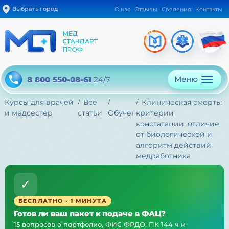
Выбрать город
О нас
Отзывы
Сведения
Контакты
Меню
8 800 550-08-61
24/7
Курсы для врачей
Все
Клиническая смерть:
и медсестер
статьи
Обучение
критерии
констатации, отличие
от биологической и
алгоритм действий
медработника
✓
БЕСПЛАТНО · 1 МИНУТА
Готов ли ваш пакет к подаче в ФАЦ?
15 вопросов о портфолио, ФИС ФРДО, ПК 144 ч и