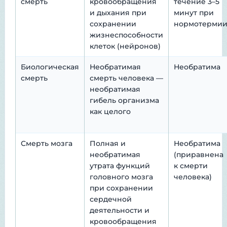
смерть
кровообращения
течение 3–5
и дыхания при
минут при
сохранении
нормотерми
жизнеспособности
клеток (нейронов)
Биологическая
Необратимая
Необратима
смерть
смерть человека —
необратимая
гибель организма
как целого
Смерть мозга
Полная и
Необратима
необратимая
(приравнена
утрата функций
к смерти
головного мозга
человека)
при сохранении
сердечной
деятельности и
кровообращения