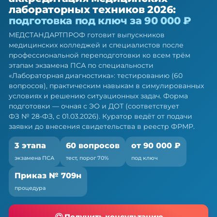
аккредитация медицинских
лабораторных техников 2026:
лабораторных техников —
подготовка под ключ за 90 000 ₽
подготовка под ключ
МЕДСТАНДАРТПРОФ готовит выпускников
Готовим ко всем трём этапам экзамена ПСА: тест,
медицинских колледжей и специалистов после
симуляция, ситуационные задачи
профессиональной переподготовки ко всем трём
этапам экзамена ПСА по специальности
«Лабораторная диагностика»: тестированию (60
вопросов), практическим навыкам в симулированных
условиях и решению ситуационных задач. Форма
подготовки — очная с ЭО и ДОТ (соответствует
ФЗ № 28-ФЗ, с 01.03.2026). Куратор ведёт от подачи
заявки до внесения свидетельства в реестр ФРМР.
3 этапа
60 вопросов
от 90 000 ₽
экзамена ПСА
тест, порог 70%
под ключ
Приказ № 709н
процедура
Получить консультацию