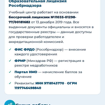
Образовательная лицензия
Рособрнадзора
Учебный центр работает на основании
бессрочной лицензии №Л035-01298-
77/00181682
от 13 декабря 2019 года. Все
выданные документы официальны и вносятся в
государственные реестры — данные доступны
для проверки работодателем и
аккредитационной комиссией.
ФИС ФРДО
(Рособрнадзор) — внесение
каждого удостоверения
ФРМР
(Минздрав РФ) — регистрация в
реестре медработников
Портал НМО
— начисление баллов за
обучение
Реквизиты:
ИНН 9718143770
·
ОГРН
1197746498840