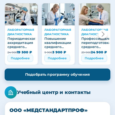
ЛАБОРАТОРНАЯ
ЛАБОРАТОРНАЯ
ЛАБОРАТОРНАЯ
ДИАГНОСТИКА
ДИАГНОСТИКА
ДИАГНОСТИКА
Периодическая
Повышение
Профессиональна
аккредитация
квалификации
переподготовка
среднего
среднего
среднего
медицинского
медицинского
медицинского
19 500 ₽
3 900 ₽
24 900 ₽
24 900
9 900
29 900
персонала
персонала
персонала
Подробнее
Подробнее
Подробнее
Подобрать программу обучения
Учебный центр и контакты
ООО «МЕДСТАНДАРТПРОФ»