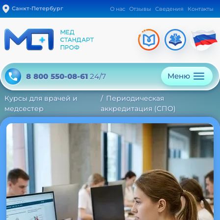
Санкт-Петербург
О нас
Отзывы
Сведения
Контакты
Меню
8 800 550-08-61
24/7
Курсы для врачей и
Периодическая
медсестер
аккредитация (СПО)