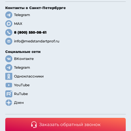
Контакты
в Санкт-Петербурге
Telegram
MAX
8 (800) 550-08-61
info@medstandartprof.ru
Социальные сети
ВКонтакте
Telegram
Одноклассники
YouTube
RuTube
Дзен
Заказать обратный звонок