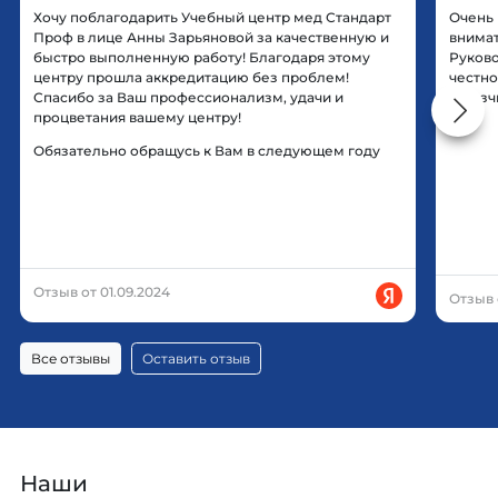
Хочу поблагодарить Учебный центр мед Стандарт
Очень
Проф в лице Анны Зарьяновой за качественную и
внимат
быстро выполненную работу! Благодаря этому
Руково
центру прошла аккредитацию без проблем!
честно
Спасибо за Ваш профессионализм, удачи и
заказч
процветания вашему центру!
Обязательно обращусь к Вам в следующем году
Отзыв от 01.09.2024
Отзыв 
Все отзывы
Оставить отзыв
Наши