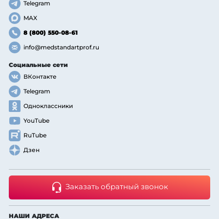
Telegram
MAX
8 (800) 550-08-61
info@medstandartprof.ru
Социальные сети
ВКонтакте
Telegram
Одноклассники
YouTube
RuTube
Дзен
Заказать обратный звонок
НАШИ АДРЕСА