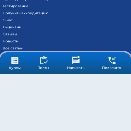
Тестирование
Получить аккредитацию
О нас
Лицензии
Отзывы
Новости
Все статьи
Контакты
Вход на образовательный портал
Курсы
Тесты
Написать
Позвонить
Сведения
Результаты аккредитации
МОСКВА ©
МЕДСТАНДАРТПРОФ
– ВСЕ ПРАВА ЗАЩИЩЕНЫ
ПОДДЕРЖКА
ОБРАБОТКА ПЕРСОНАЛЬНЫХ ДАННЫХ
ПУБЛИЧНАЯ ОФЕРТА
* Компания Meta Platforms Inc. признана экстремистской