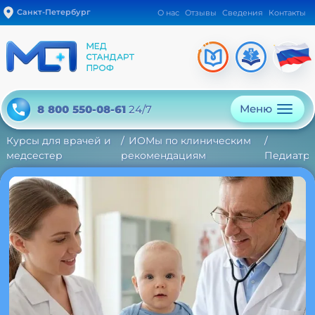
Санкт-Петербург
О нас
Отзывы
Сведения
Контакты
Меню
8 800 550-08-61
24/7
Курсы для врачей и
ИОМы по клиническим
медсестер
рекомендациям
Педиатр