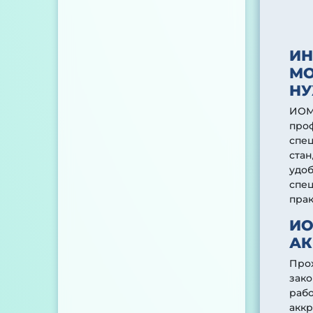
ИН
МО
Н
ИОМ
про
спец
стан
удоб
спе
прак
ИО
АК
Про
зако
раб
аккр