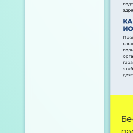
под
здр
КА
ИО
Проц
слож
полн
орга
гар
чтоб
деят
Бе
ра