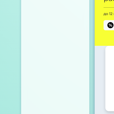
до 12
%