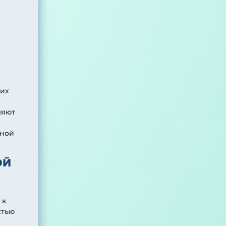
ких
ляют
вной
ОЙ
 к
стью