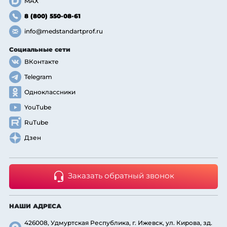
MAX
8 (800) 550-08-61
info@medstandartprof.ru
Социальные сети
ВКонтакте
Telegram
Одноклассники
YouTube
RuTube
Дзен
Заказать обратный звонок
НАШИ АДРЕСА
426008, Удмуртская Республика, г. Ижевск, ул. Кирова, зд.