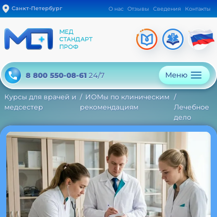
Санкт-Петербург
О нас
Отзывы
Сведения
Контакты
Меню
8 800 550-08-61
24/7
Курсы для врачей и
ИОМы по клиническим
медсестер
рекомендациям
Лечебное
дело