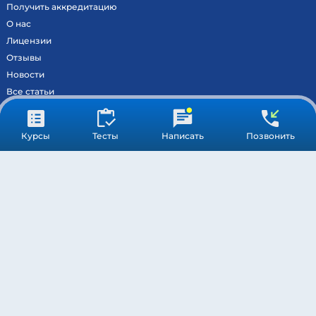
Получить аккредитацию
О нас
Лицензии
Отзывы
Новости
Все статьи
Контакты
Вход на образовательный портал
Курсы
Тесты
Написать
Позвонить
Сведения
Результаты аккредитации
МОСКВА ©
МЕДСТАНДАРТПРОФ
– ВСЕ ПРАВА ЗАЩИЩЕНЫ
ПОДДЕРЖКА
ОБРАБОТКА ПЕРСОНАЛЬНЫХ ДАННЫХ
ПУБЛИЧНАЯ ОФЕРТА
* Компания Meta Platforms Inc. признана экстремистской
организацией, и ее деятельность запрещена на территории РФ.
Обращаясь через WhatsApp вы соглашаетесь с обработкой