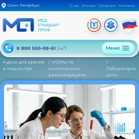
Санкт-Петербург
О нас
Отзывы
Сведения
Контакты
Меню
8 800 550-08-61
24/7
Курсы для врачей
ИОМы по
и медсестер
клиническим
Лабораторно
рекомендациям
дело