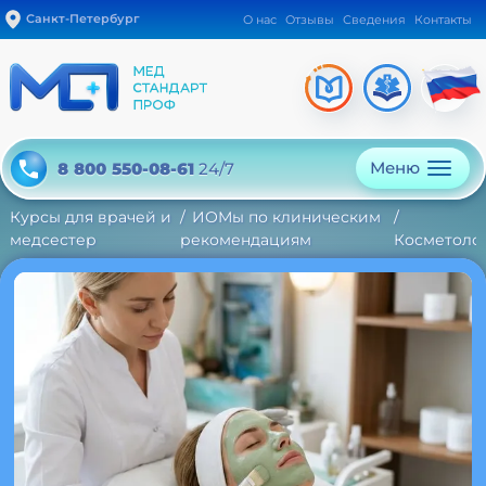
Санкт-Петербург
О нас
Отзывы
Сведения
Контакты
Меню
8 800 550-08-61
24/7
Курсы для врачей и
ИОМы по клиническим
медсестер
рекомендациям
Косметоло