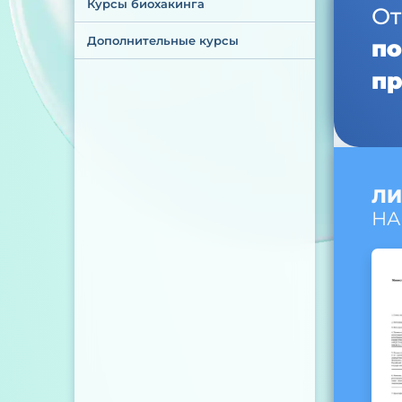
Курсы биохакинга
От
Дополнительные курсы
по
пр
ЛИ
НА