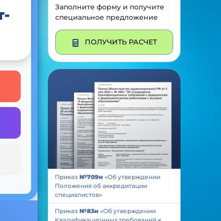
Заполните форму и получите
т-
специальное предложение
ПОЛУЧИТЬ РАСЧЕТ
Приказ
№709н
«Об утверждении
Положения об аккредитации
специалистов»
Приказ
№83н
«Об утверждении
Квалификационных требований к