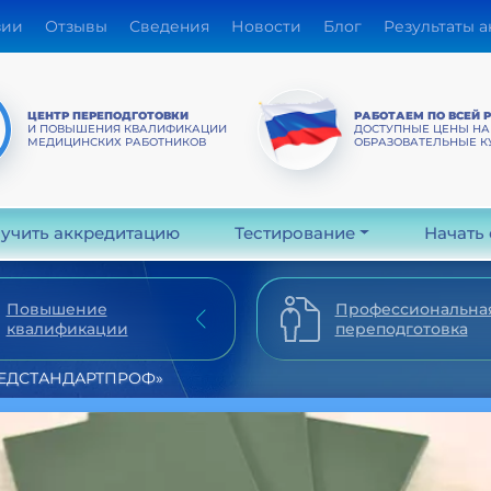
зии
Отзывы
Сведения
Новости
Блог
Результаты 
ЦЕНТР ПЕРЕПОДГОТОВКИ
РАБОТАЕМ ПО ВСЕЙ 
И ПОВЫШЕНИЯ КВАЛИФИКАЦИИ
ДОСТУПНЫЕ ЦЕНЫ НА
МЕДИЦИНСКИХ РАБОТНИКОВ
ОБРАЗОВАТЕЛЬНЫЕ К
учить аккредитацию
Тестирование
Начать
Повышение
Профессиональна
квалификации
переподготовка
МЕДСТАНДАРТПРОФ»