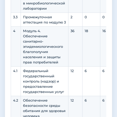
в микробиологической
лаборатории
3.3
Промежуточная
2
0
0
аттестация по модулю 3
4
Модуль 4.
36
18
16
Обеспечение
санитарно-
эпидемиологического
благополучия
населения и защиты
прав потребителей
4.1
Федеральный
12
6
6
государственный
контроль (надзор) и
предоставление
государственных услуг
4.2
Обеспечение
12
6
6
безопасности среды
обитания для здоровья
человека