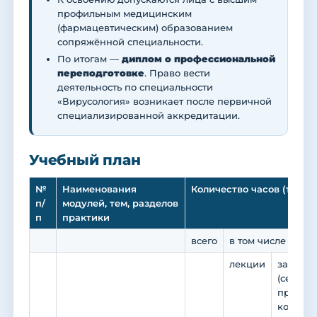
профильным медицинским
(фармацевтическим) образованием
сопряжённой специальности.
По итогам —
диплом о профессиональной
переподготовке
. Право вести
деятельность по специальности
«Вирусология» возникает после первичной
специализированной аккредитации.
Учебный план
№
Наименования
Количество часов (трудо
п/
модулей, тем, разделов
п
практики
всего
в том числе по в
лекции
занятия
(семина
практик
коллокв