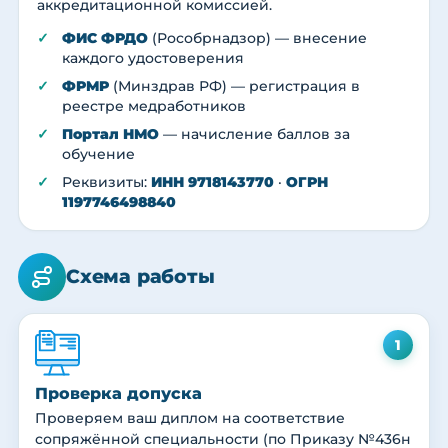
аккредитационной комиссией.
ФИС ФРДО
(Рособрнадзор) — внесение
каждого удостоверения
ФРМР
(Минздрав РФ) — регистрация в
реестре медработников
Портал НМО
— начисление баллов за
обучение
Реквизиты:
ИНН 9718143770
·
ОГРН
1197746498840
Схема работы
1
Проверка допуска
Проверяем ваш диплом на соответствие
сопряжённой специальности (по Приказу №436н