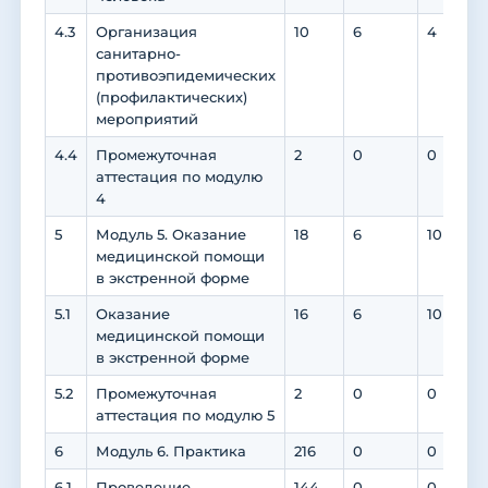
4.3
Организация
10
6
4
санитарно-
противоэпидемических
(профилактических)
мероприятий
4.4
Промежуточная
2
0
0
аттестация по модулю
4
5
Модуль 5. Оказание
18
6
10
медицинской помощи
в экстренной форме
5.1
Оказание
16
6
10
медицинской помощи
в экстренной форме
5.2
Промежуточная
2
0
0
аттестация по модулю 5
6
Модуль 6. Практика
216
0
0
6.1
Проведение
144
0
0