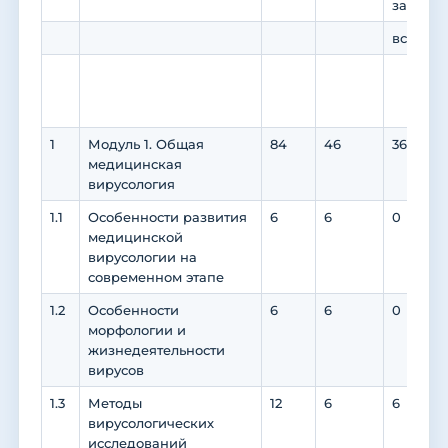
занятия
всего
1
Модуль 1. Общая
84
46
36
медицинская
вирусология
1.1
Особенности развития
6
6
0
медицинской
вирусологии на
современном этапе
1.2
Особенности
6
6
0
морфологии и
жизнедеятельности
вирусов
1.3
Методы
12
6
6
вирусологических
исследований