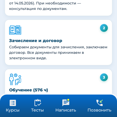
от 14.05.2026). При необходимости —
консультация по документам.
2
Зачисление и договор
Собираем документы для зачисления, заключаем
договор. Все документы принимаем в
электронном виде.
3
Наш сайт в автоматическом режиме собирает данные о Вашем
Обучение (576 ч)
местоположении, IP адресе и файлах cookies. Продолжая пользоваться
Принять
сайтом, вы даете
согласие
на обработку указанных персональных данных.
Проходите программу в удобном темпе (в
среднем 3-4 месяца). Куратор ведёт от заявки до
31 900 ₽
итоговой аттестации. Пересдачи бесплатны.
Получить консультацию
Курсы
Тесты
Написать
Позвонить
576 ч