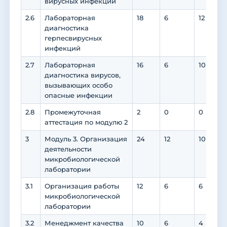
вирусных инфекций
2.6
Лабораторная
18
6
12
диагностика
герпесвирусных
инфекций
2.7
Лабораторная
16
6
10
диагностика вирусов,
вызывающих особо
опасные инфекции
2.8
Промежуточная
2
0
0
аттестация по модулю 2
3
Модуль 3. Организация
24
12
10
деятельности
микробиологической
лаборатории
3.1
Организация работы
12
6
6
микробиологической
лаборатории
3.2
Менеджмент качества
10
6
4