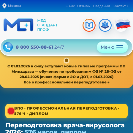
Москва
О нас
Отзывы
Сведения
Контакты
Меню
8 800 550-08-61
24/7
С 01.03.2026 в силу вступают новые типовые программы ПП
Минздрава — обучение по требованиям ФЗ № 28-ФЗ от
28.02.2025 (очная форма с ЭО и ДОТ, с 01.03.2026)
Всё о профессиональной переподготовке →
1/4
ВПО · ПРОФЕССИОНАЛЬНАЯ ПЕРЕПОДГОТОВКА ·
576 Ч · ДИПЛОМ
ВПО · новая типовая программа ПП с 01.03.2026
Переподготовка врача-вирусолога
Переподготовка врача-
2026:
576 часов, диплом