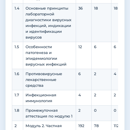
1.4
Основные принципы
36
18
18
лабораторной
диагностики вирусных
инфекций, индикации
и идентификации
вирусов
1.5
Особенности
12
6
6
патогенеза и
эпидемиологии
вирусных инфекций
1.6
Противовирусные
6
2
4
лекарственные
средства
1.7
Инфекционная
4
2
2
иммунология
1.8
Промежуточная
2
0
0
аттестация по модулю 1
2
Модуль 2. Частная
192
78
112