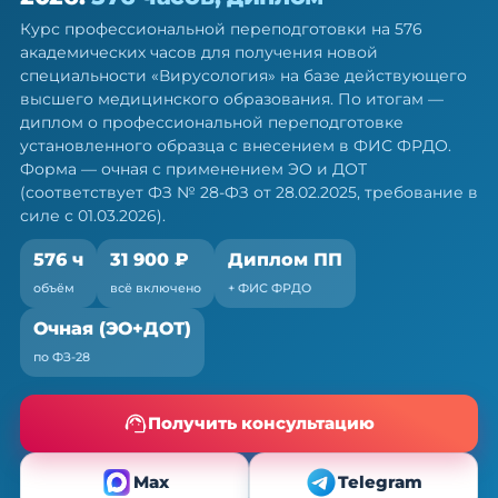
вирусолога — ПП, 576 ч
Курс профессиональной переподготовки на 576
Диплом о профессиональной переподготовке.
академических часов для получения новой
Очная форма с ЭО и ДОТ, без отрыва от работы
специальности «Вирусология» на базе действующего
высшего медицинского образования. По итогам —
диплом о профессиональной переподготовке
установленного образца с внесением в ФИС ФРДО.
Форма — очная с применением ЭО и ДОТ
(соответствует ФЗ № 28-ФЗ от 28.02.2025, требование в
силе с 01.03.2026).
576 ч
31 900 ₽
Диплом ПП
объём
всё включено
+ ФИС ФРДО
Очная (ЭО+ДОТ)
по ФЗ-28
Получить консультацию
Max
Telegram