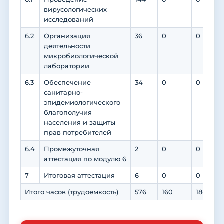
вирусологических
исследований
6.2
Организация
36
0
0
деятельности
микробиологической
лаборатории
6.3
Обеспечение
34
0
0
санитарно-
эпидемиологического
благополучия
населения и защиты
прав потребителей
6.4
Промежуточная
2
0
0
аттестация по модулю 6
7
Итоговая аттестация
6
0
0
Итого часов (трудоемкость)
576
160
184