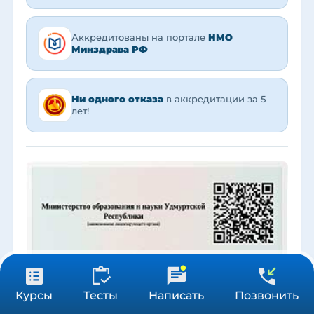
Аккредитованы на портале
НМО
Минздрава РФ
Ни одного отказа
в аккредитации за 5
лет!
31 900 ₽
Получить консультацию
Курсы
Тесты
Написать
Позвонить
576 ч