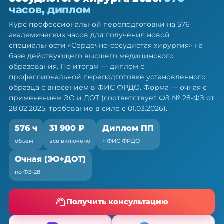
сосудистого хирурга — ПП, 576 ч
часов, диплом
Диплом о профессиональной переподготовке.
Курс профессиональной переподготовки на 576
Очная форма с ЭО и ДОТ, без отрыва от работы
академических часов для получения новой
специальности «Сердечно-сосудистая хирургия» на
базе действующего высшего медицинского
образования. По итогам — диплом о
профессиональной переподготовке установленного
образца с внесением в ФИС ФРДО. Форма — очная с
применением ЭО и ДОТ (соответствует ФЗ № 28-ФЗ от
28.02.2025, требование в силе с 01.03.2026).
576 ч
31 900 ₽
Диплом ПП
объём
всё включено
+ ФИС ФРДО
Очная (ЭО+ДОТ)
по ФЗ-28
Получить консультацию