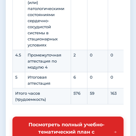
(или)
патологическими
состояниями
сердечно-
сосудистой
системы в
стационарных
условиях
4.5
Промежуточная
2
0
0
0
аттестация по
модулю 4
5
Итоговая
6
0
0
0
аттестация
Итого часов
576
59
163
78
(трудоемкость)
Посмотреть полный учебно-
тематический план с