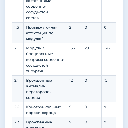
состояниями
сердечно-
сосудистой
системы
1.6
Промежуточная
2
0
0
0
аттестация по
модулю 1
2
Модуль 2.
156
28
126
78
Специальные
вопросы сердечно-
сосудистой
хирургии
2.1
Врожденные
12
0
12
8
аномалии
перегородок
сердца
2.2
Конотрункальные
9
0
9
4
пороки сердца
2.3
Врожденные
9
0
9
6
аномалии