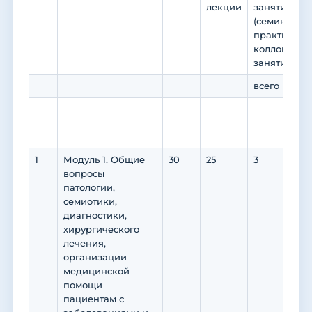
лекции
занятия се
(семинары, 
практикумы
коллоквиум
занятия)
всего
в то
пра
под
1
Модуль 1. Общие
30
25
3
0
вопросы
патологии,
семиотики,
диагностики,
хирургического
лечения,
организации
медицинской
помощи
пациентам с