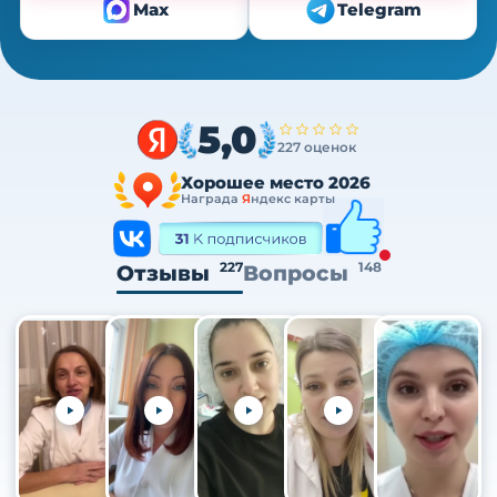
Max
Telegram
5,0
227 оценок
Хорошее место 2026
Награда
Я
ндекс карты
227
148
Отзывы
Вопросы