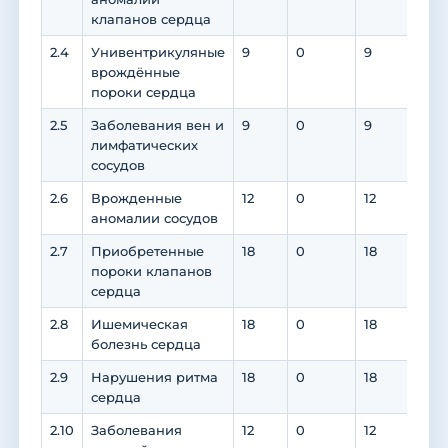
клапанов сердца
2.4
Унивентрикуляные
9
0
9
6
врождённые
пороки сердца
2.5
Заболевания вен и
9
0
9
6
лимфатических
сосудов
2.6
Врожденные
12
0
12
6
аномалии сосудов
2.7
Приобретенные
18
0
18
10
пороки клапанов
сердца
2.8
Ишемическая
18
0
18
12
болезнь сердца
2.9
Нарушения ритма
18
0
18
12
сердца
2.10
Заболевания
12
0
12
8