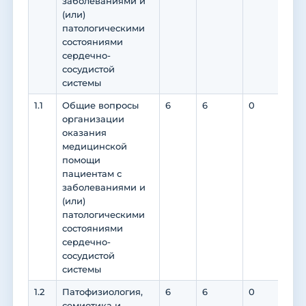
заболеваниями и
(или)
патологическими
состояниями
сердечно-
сосудистой
системы
1.1
Общие вопросы
6
6
0
0
организации
оказания
медицинской
помощи
пациентам с
заболеваниями и
(или)
патологическими
состояниями
сердечно-
сосудистой
системы
1.2
Патофизиология,
6
6
0
0
семиотика и