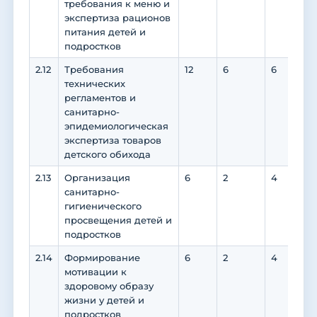
требования к меню и
экспертиза рационов
питания детей и
подростков
2.12
Требования
12
6
6
0
технических
регламентов и
санитарно-
эпидемиологическая
экспертиза товаров
детского обихода
2.13
Организация
6
2
4
0
санитарно-
гигиенического
просвещения детей и
подростков
2.14
Формирование
6
2
4
0
мотивации к
здоровому образу
жизни у детей и
подростков