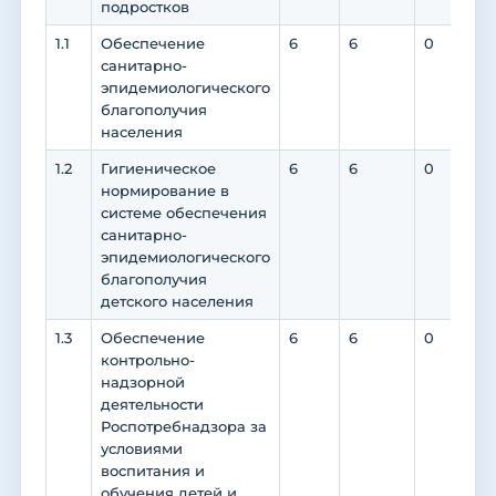
подростков
1.1
Обеспечение
6
6
0
0
санитарно-
эпидемиологического
благополучия
населения
1.2
Гигиеническое
6
6
0
0
нормирование в
системе обеспечения
санитарно-
эпидемиологического
благополучия
детского населения
1.3
Обеспечение
6
6
0
0
контрольно-
надзорной
деятельности
Роспотребнадзора за
условиями
воспитания и
обучения детей и