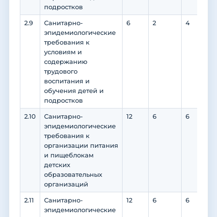
подростков
2.9
Санитарно-
6
2
4
0
эпидемиологические
требования к
условиям и
содержанию
трудового
воспитания и
обучения детей и
подростков
2.10
Санитарно-
12
6
6
0
эпидемиологические
требования к
организации питания
и пищеблокам
детских
образовательных
организаций
2.11
Санитарно-
12
6
6
0
эпидемиологические