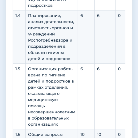
подростков
1.4
Планирование,
6
6
0
0
анализ деятельности,
отчетность органов и
учреждений
Роспотребнадзора и
подразделений в
области гигиены
детей и подростков
1.5
Организация работы
6
6
0
0
врача по гигиене
детей и подростков в
рамках отделения,
оказывающего
медицинскую
помощь
несовершеннолетним
в образовательных
организациях
1.6
Общие вопросы
10
10
0
0