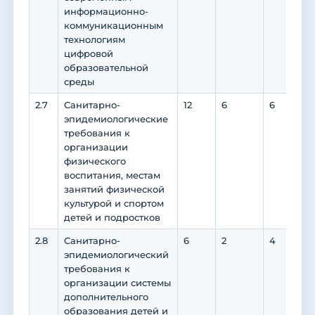
информационно-
коммуникационным
технологиям
цифровой
образовательной
среды
2.7
Санитарно-
12
6
6
0
эпидемиологические
требования к
организации
физического
воспитания, местам
занятий физической
культурой и спортом
детей и подростков
2.8
Санитарно-
6
2
4
0
эпидемиологический
требования к
организации системы
дополнительного
образования детей и