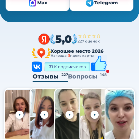
Max
Telegram
5,0
227 оценок
Хорошее место 2026
Награда
Я
ндекс карты
227
148
Отзывы
Вопросы