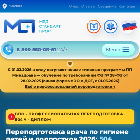
Москва
О нас
Отзывы
Сведения
Контакты
Меню
8 800 550-08-61
24/7
С 01.03.2026 в силу вступают новые типовые программы ПП
Минздрава — обучение по требованиям ФЗ № 28-ФЗ от
28.02.2025 (очная форма с ЭО и ДОТ, с 01.03.2026)
Всё о профессиональной переподготовке →
1/4
ВПО · ПРОФЕССИОНАЛЬНАЯ ПЕРЕПОДГОТОВКА ·
504 Ч · ДИПЛОМ
ВПО · новая типовая программа ПП с 01.03.2026
Переподготовка врача по гигиене
Переподготовка врача по гигиене
детей и подростков 2026:
504