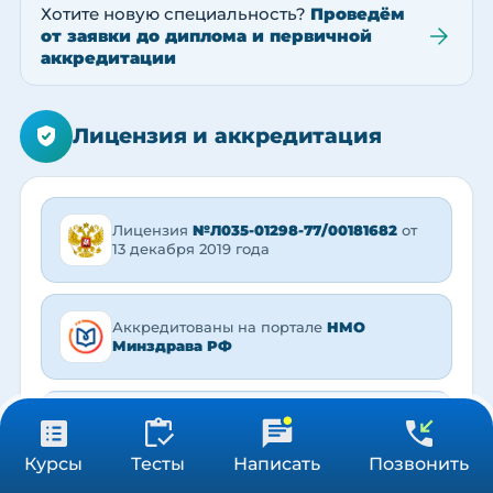
Хотите новую специальность?
Проведём
от заявки до диплома и первичной
аккредитации
Лицензия и аккредитация
Лицензия
№Л035-01298-77/00181682
от
13 декабря 2019 года
Аккредитованы на портале
НМО
Минздрава РФ
Ни одного отказа
в аккредитации за 5
лет!
31 900 ₽
Получить консультацию
Курсы
Тесты
Написать
Позвонить
504 ч