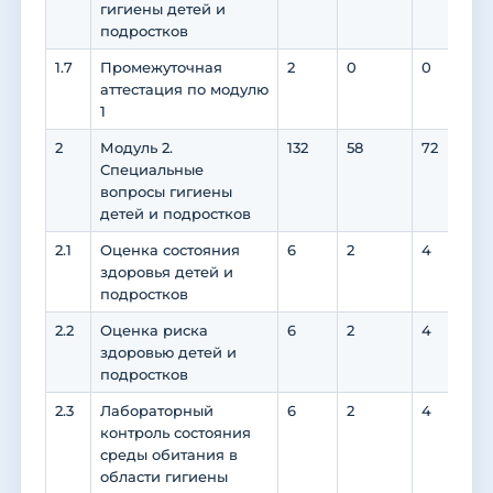
гигиены детей и
подростков
1.7
Промежуточная
2
0
0
0
аттестация по модулю
1
2
Модуль 2.
132
58
72
0
Специальные
вопросы гигиены
детей и подростков
2.1
Оценка состояния
6
2
4
0
здоровья детей и
подростков
2.2
Оценка риска
6
2
4
0
здоровью детей и
подростков
2.3
Лабораторный
6
2
4
0
контроль состояния
среды обитания в
области гигиены