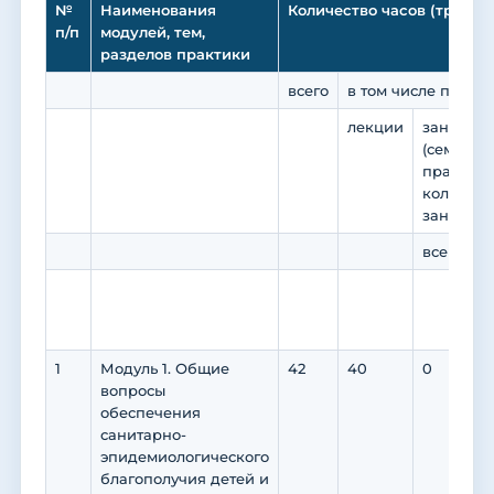
№
Наименования
Количество часов (трудое
п/п
модулей, тем,
разделов практики
всего
в том числе по ви
лекции
занятия 
(семинар
практику
коллокви
занятия)
всего
в
п
п
1
Модуль 1. Общие
42
40
0
0
вопросы
обеспечения
санитарно-
эпидемиологического
благополучия детей и