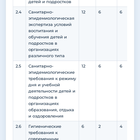
детей и подростков
2.4
Санитарно-
12
6
6
0
эпидемиологическая
экспертиза условий
воспитания и
обучения детей и
подростков в
организациях
различного типа
2.5
Санитарно-
12
6
6
0
эпидемиологические
требования к режиму
дня и учебной
деятельности детей и
подростков в
организациях
образования, отдыха
и оздоровления
2.6
Гигиенические
6
2
4
0
требования к
современным