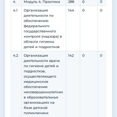
4
Модуль 4. Практика
288
0
0
0
4.1
Организация
144
0
0
0
деятельности по
обеспечению
федерального
государственного
контроля (надзора) в
области гигиены
детей и подростков
4.2
Организация
142
0
0
0
деятельности врача
по гигиене детей и
подростков,
осуществляющего
медицинское
обеспечение
несовершеннолетних
в образовательных
организациях на
базе детской
поликлиники