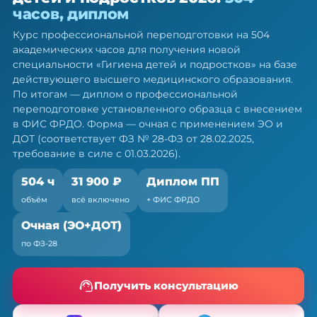
детей и подростков — ПП, 504 ч
часов, диплом
Диплом о профессиональной переподготовке.
Курс профессиональной переподготовки на 504
Очная форма с ЭО и ДОТ, без отрыва от работы
академических часов для получения новой
специальности «Гигиена детей и подростков» на базе
действующего высшего медицинского образования.
По итогам — диплом о профессиональной
переподготовке установленного образца с внесением
в ФИС ФРДО. Форма — очная с применением ЭО и
ДОТ (соответствует ФЗ № 28-ФЗ от 28.02.2025,
требование в силе с 01.03.2026).
504 ч
31 900 ₽
Диплом ПП
объём
всё включено
+ ФИС ФРДО
Очная (ЭО+ДОТ)
по ФЗ-28
Получить консультацию