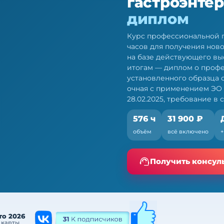
гастроэнтер
диплом
Курс профессиональной п
часов для получения нов
на базе действующего вы
итогам — диплом о проф
установленного образца
очная с применением ЭО 
28.02.2025, требование в с
576 ч
31 900 ₽
нтеролога — ПП,
объём
всё включено
е. Очная форма с ЭО и
Получить консул
то 2026
 карты