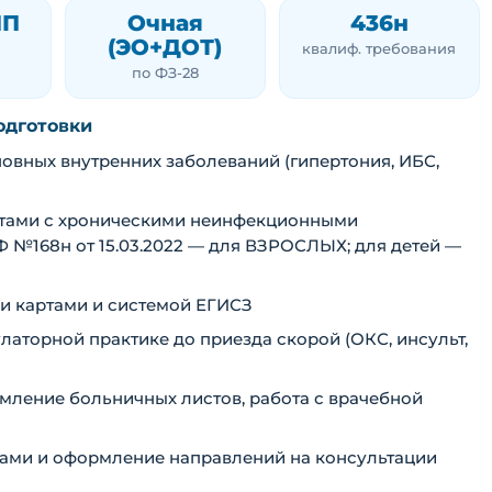
ПП
Очная
436н
(ЭО+ДОТ)
квалиф. требования
по ФЗ-28
одготовки
овных внутренних заболеваний (гипертония, ИБС,
нтами с хроническими неинфекционными
 №168н от 15.03.2022 — для ВЗРОСЛЫХ; для детей —
и картами и системой ЕГИСЗ
аторной практике до приезда скорой (ОКС, инсульт,
мление больничных листов, работа с врачебной
тами и оформление направлений на консультации