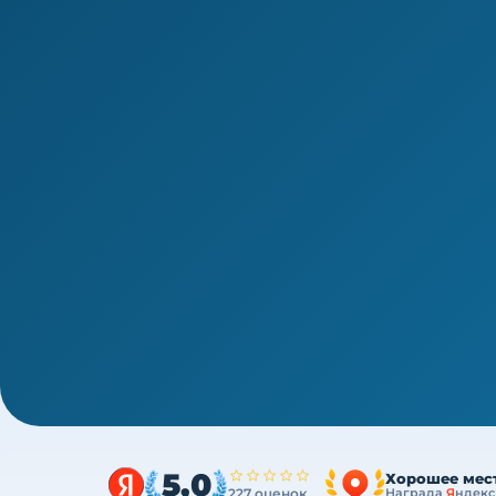
1/4
ВПО · новая типовая программа ПП с 01.03.2026
Переподготовка врача-гастроэ
576 ч
Диплом о профессиональной переподготовк
ДОТ, без отрыва от работы
5,0
Хорошее мес
227 оценок
Награда
Я
ндекс