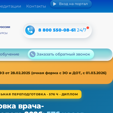
Вход на портал
редитации
Контакты
РОССИИ
8 800 550-08-61
24/7
А
КУРСЫ
 обучение
Заказать обратный звонок
т 28.02.2025 (очная форма с ЭО и ДОТ, с 01.03.2026)
ЬНАЯ ПЕРЕПОДГОТОВКА · 576 Ч · ДИПЛОМ
вка врача-