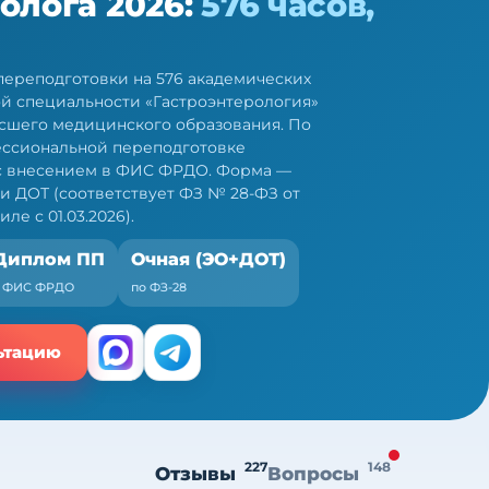
олога 2026:
576 часов,
ереподготовки на 576 академических
ой специальности «Гастроэнтерология»
сшего медицинского образования. По
ессиональной переподготовке
 с внесением в ФИС ФРДО. Форма —
и ДОТ (соответствует ФЗ № 28-ФЗ от
иле с 01.03.2026).
Диплом ПП
Очная (ЭО+ДОТ)
+ ФИС ФРДО
по ФЗ-28
ьтацию
227
148
Отзывы
Вопросы