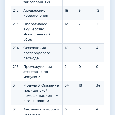
заболеваниями
2.12
Акушерские
18
6
12
12
кровотечения
2.13
Оперативное
12
2
10
10
акушерство.
Искусственный
аборт
2.14
Осложнения
10
6
4
4
послеродового
периода
2.15
Промежуточная
2
0
0
0
аттестация по
модулю 2
3
Модуль 3. Оказание
54
18
34
34
медицинской
помощи пациентам
в гинекологии
3.1
Аномалии и пороки
6
2
4
4
развития