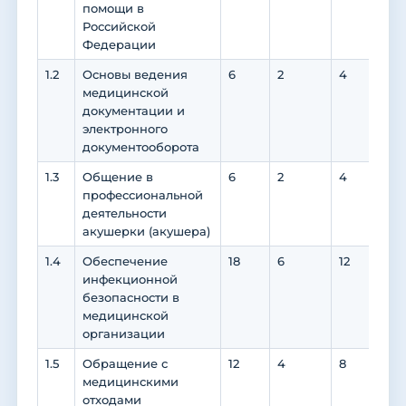
помощи в
Российской
Федерации
1.2
Основы ведения
6
2
4
4
медицинской
документации и
электронного
документооборота
1.3
Общение в
6
2
4
0
профессиональной
деятельности
акушерки (акушера)
1.4
Обеспечение
18
6
12
12
инфекционной
безопасности в
медицинской
организации
1.5
Обращение с
12
4
8
8
медицинскими
отходами