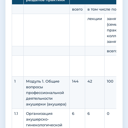
всего
в том числе по вид
лекции
занятия с
(семинары
практикум
коллоквиу
занятия)
всего
в 
пр
по
1
Модуль 1. Общие
144
42
100
96
вопросы
профессиональной
деятельности
акушерки (акушера)
1.1
Организация
6
6
0
0
акушерско-
гинекологической