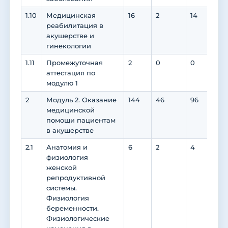
1.10
Медицинская
16
2
14
14
реабилитация в
акушерстве и
гинекологии
1.11
Промежуточная
2
0
0
0
аттестация по
модулю 1
2
Модуль 2. Оказание
144
46
96
88
медицинской
помощи пациентам
в акушерстве
2.1
Анатомия и
6
2
4
0
физиология
женской
репродуктивной
системы.
Физиология
беременности.
Физиологические