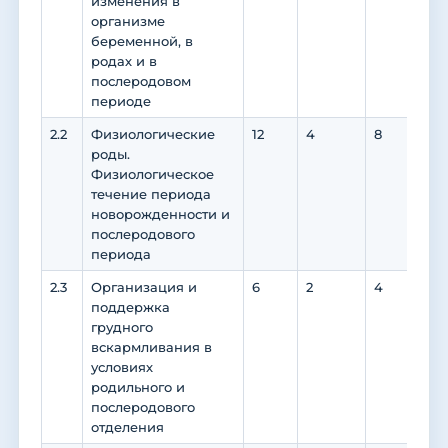
изменения в
организме
беременной, в
родах и в
послеродовом
периоде
2.2
Физиологические
12
4
8
8
роды.
Физиологическое
течение периода
новорожденности и
послеродового
периода
2.3
Организация и
6
2
4
4
поддержка
грудного
вскармливания в
условиях
родильного и
послеродового
отделения