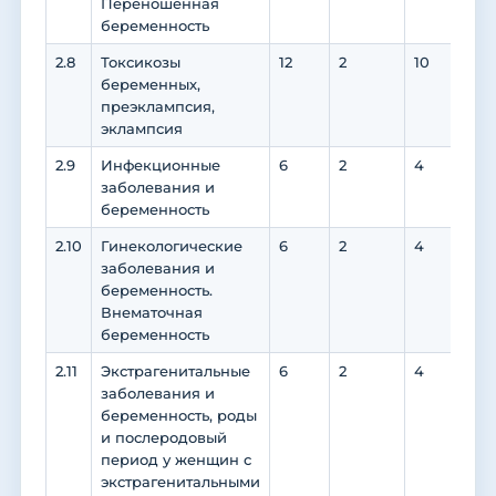
Переношенная
беременность
2.8
Токсикозы
12
2
10
10
беременных,
преэклампсия,
эклампсия
2.9
Инфекционные
6
2
4
4
заболевания и
беременность
2.10
Гинекологические
6
2
4
4
заболевания и
беременность.
Внематочная
беременность
2.11
Экстрагенитальные
6
2
4
0
заболевания и
беременность, роды
и послеродовый
период у женщин с
экстрагенитальными