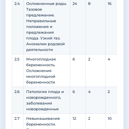
2.4
Осложненные роды.
24
8
16
16
Тазовое
предлежание.
Неправильные
положения и
предлежания
плода. Узкий таз.
Аномалии родовой
деятельности
2.5
Многоплодная
6
2
4
4
беременность.
Осложнения
многоплодной
беременности
2.6
Патология плода и
6
4
2
2
новорожденного,
заболевания
новорожденных
2.7
Невынашивание
12
2
10
10
беременности.