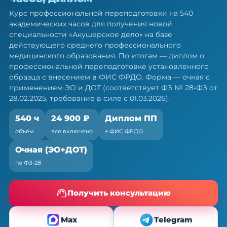
540 ч
Курс профессиональной переподготовки на 540
Диплом о профессиональной переподготовке.
академических часов для получения новой
Очная форма с ЭО и ДОТ, без отрыва от работы
специальности «Акушерское дело» на базе
действующего среднего профессионального
медицинского образования. По итогам — диплом о
профессиональной переподготовке установленного
образца с внесением в ФИС ФРДО. Форма — очная с
применением ЭО и ДОТ (соответствует ФЗ № 28-ФЗ от
28.02.2025, требование в силе с 01.03.2026).
540 ч
24 900 ₽
Диплом ПП
объём
всё включено
+ ФИС ФРДО
Очная (ЭО+ДОТ)
по ФЗ-28
Получить консультацию
Max
Telegram