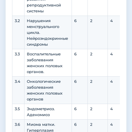
репродуктивной
системы
3.2
Нарушения
6
2
4
4
менструального
цикла.
Нейроэндокринные
синдромы
3.3
Воспалительные
6
2
4
4
заболевания
женских половых
органов.
3.4
Онкологические
6
2
4
4
заболевания
женских половых
органов
3.5
Эндометриоз.
6
2
4
4
Аденомиоз
3.6
Миома матки.
6
2
4
4
Гиперплазия