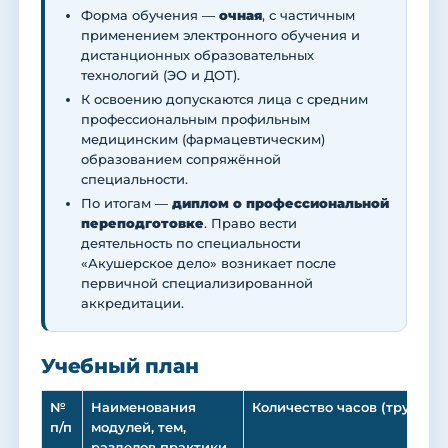
Форма обучения —
очная
, с частичным
применением электронного обучения и
дистанционных образовательных
технологий (ЭО и ДОТ).
К освоению допускаются лица с средним
профессиональным профильным
медицинским (фармацевтическим)
образованием сопряжённой
специальности.
По итогам —
диплом о профессиональной
переподготовке
. Право вести
деятельность по специальности
«Акушерское дело» возникает после
первичной специализированной
аккредитации.
Учебный план
№
Наименования
Количество часов (трудоем
п/п
модулей, тем,
разделов практики