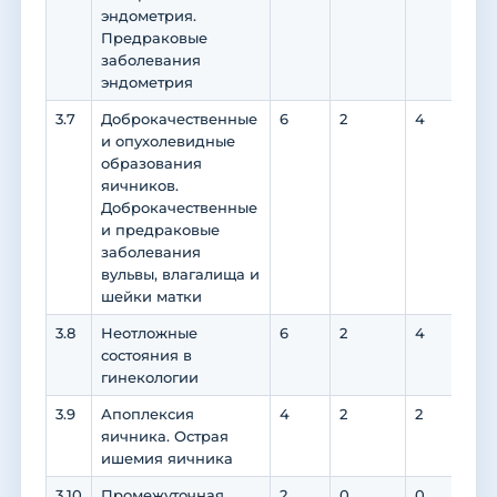
эндометрия.
Предраковые
заболевания
эндометрия
3.7
Доброкачественные
6
2
4
4
и опухолевидные
образования
яичников.
Доброкачественные
и предраковые
заболевания
вульвы, влагалища и
шейки матки
3.8
Неотложные
6
2
4
4
состояния в
гинекологии
3.9
Апоплексия
4
2
2
2
яичника. Острая
ишемия яичника
3.10
Промежуточная
2
0
0
0