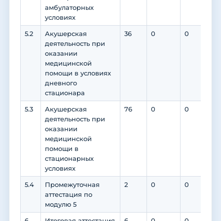
амбулаторных
условиях
5.2
Акушерская
36
0
0
0
деятельность при
оказании
медицинской
помощи в условиях
дневного
стационара
5.3
Акушерская
76
0
0
0
деятельность при
оказании
медицинской
помощи в
стационарных
условиях
5.4
Промежуточная
2
0
0
0
аттестация по
модулю 5
6
Итоговая аттестация
6
0
0
0