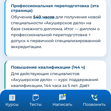
Профессиональная переподготовка (эта
страница)
Обучение
540 часов
для получения новой
специальности «Акушерское дело» на
базе смежного диплома. Итог — диплом о
профессиональной переподготовке +
допуск к первичной специализированной
аккредитации.
Повышение квалификации (144 ч)
Для действующих специалистов
«Акушерское дело» — курс поддержания
квалификации, 144 часа за 5 лет. Даёт
удостоверение и баллы НМО для
периодической аккредитации.
24 900 ₽
Получить консультацию
Курсы
Тесты
Написать
Позвонить
540 ч
Открыть курс ПК «Акушерское дело»